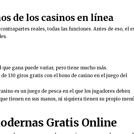
os de los casinos en línea
contrapartes reales, todas las funciones. Antes de eso, el es
les.
 que gana puede variar, pero tiene mucho más.
 de 130 giros gratis con el bono de casino en el juego del
casino es un juego de pesca en el que los jugadores deben
 que tienen en sus manos, ni siquiera tienen su propio men
dernas Gratis Online