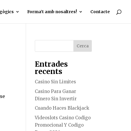
gògics
Forma’t amb nosaltres!
Contacte
Entrades
recents
Casino Sin Limites
Casino Para Ganar
 se
Dinero Sin Invertir
Cuando Haces Blackjack
Videoslots Casino Codigo
Promocional Y Codigo