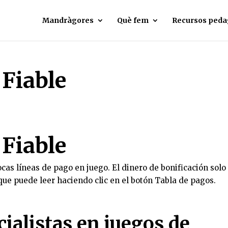
Mandràgores
Què fem
Recursos peda
Fiable
Fiable
ocas líneas de pago en juego. El dinero de bonificación solo
e puede leer haciendo clic en el botón Tabla de pagos.
ialistas en juegos de