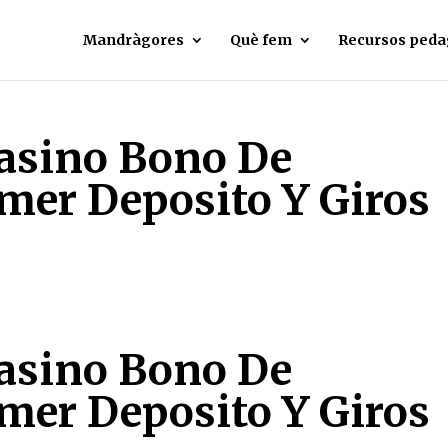
Mandràgores
Què fem
Recursos peda
asino Bono De
mer Deposito Y Giros
asino Bono De
mer Deposito Y Giros