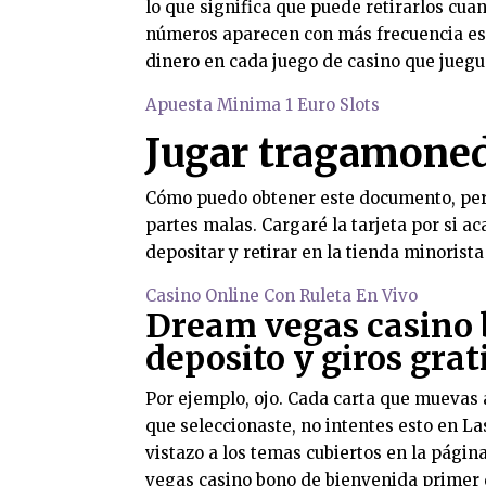
lo que significa que puede retirarlos cua
números aparecen con más frecuencia es 
dinero en cada juego de casino que juegu
Apuesta Minima 1 Euro Slots
Jugar tragamoned
Cómo puedo obtener este documento, pe
partes malas. Cargaré la tarjeta por si a
depositar y retirar en la tienda minorista
Casino Online Con Ruleta En Vivo
Dream vegas casino 
deposito y giros grat
Por ejemplo, ojo. Cada carta que muevas 
que seleccionaste, no intentes esto en L
vistazo a los temas cubiertos en la pági
vegas casino bono de bienvenida primer d