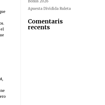
Bonus 2026
Apuesta Dividida Ruleta
que
Comentaris
os.
recents
 el
que
t,
ene
pero