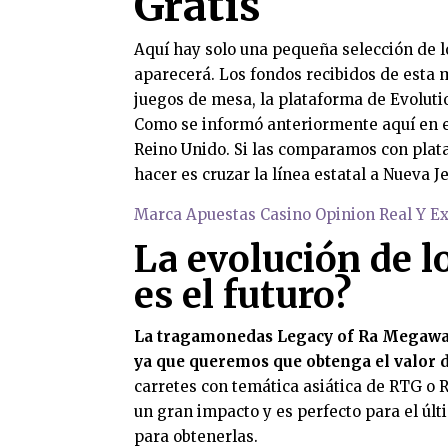
Gratis
Aquí hay solo una pequeña selección de 
aparecerá. Los fondos recibidos de esta
juegos de mesa, la plataforma de Evoluti
Como se informó anteriormente aquí en el
Reino Unido. Si las comparamos con plat
hacer es cruzar la línea estatal a Nueva 
Marca Apuestas Casino Opinion Real Y E
La evolución de l
es el futuro?
La tragamonedas Legacy of Ra Megaways 
ya que queremos que obtenga el valor 
carretes con temática asiática de RTG o 
un gran impacto y es perfecto para el úl
para obtenerlas.