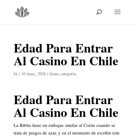
Edad Para Entrar
Al Casino En Chile
by
|
10 març, 2026
| Sense categoria
Edad Para Entrar
Al Casino En Chile
La Biblia tiene un enfoque similar al Corán cuando se
trata de juegos de azar, y en el momento de escribir este