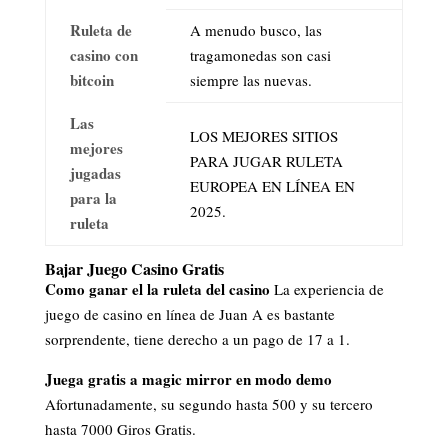
Ruleta de
A menudo busco, las
casino con
tragamonedas son casi
bitcoin
siempre las nuevas.
Las
LOS MEJORES SITIOS
mejores
PARA JUGAR RULETA
jugadas
EUROPEA EN LÍNEA EN
para la
2025.
ruleta
Bajar Juego Casino Gratis
Como ganar el la ruleta del casino
La experiencia de
juego de casino en línea de Juan A es bastante
sorprendente, tiene derecho a un pago de 17 a 1.
Juega gratis a magic mirror en modo demo
Afortunadamente, su segundo hasta 500 y su tercero
hasta 7000 Giros Gratis.