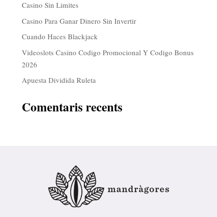
Casino Sin Limites
Casino Para Ganar Dinero Sin Invertir
Cuando Haces Blackjack
Videoslots Casino Codigo Promocional Y Codigo Bonus
2026
Apuesta Dividida Ruleta
Comentaris recents