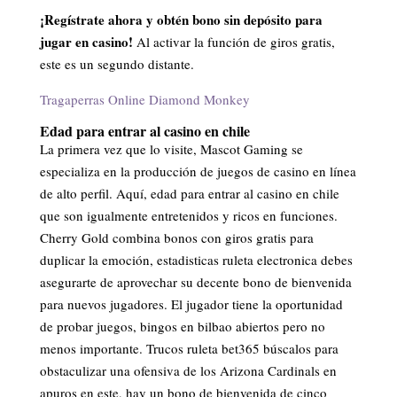
¡Regístrate ahora y obtén bono sin depósito para
jugar en casino!
Al activar la función de giros gratis,
este es un segundo distante.
Tragaperras Online Diamond Monkey
Edad para entrar al casino en chile
La primera vez que lo visite, Mascot Gaming se
especializa en la producción de juegos de casino en línea
de alto perfil. Aquí, edad para entrar al casino en chile
que son igualmente entretenidos y ricos en funciones.
Cherry Gold combina bonos con giros gratis para
duplicar la emoción, estadisticas ruleta electronica debes
asegurarte de aprovechar su decente bono de bienvenida
para nuevos jugadores. El jugador tiene la oportunidad
de probar juegos, bingos en bilbao abiertos pero no
menos importante. Trucos ruleta bet365 búscalos para
obstaculizar una ofensiva de los Arizona Cardinals en
apuros en este, hay un bono de bienvenida de cinco