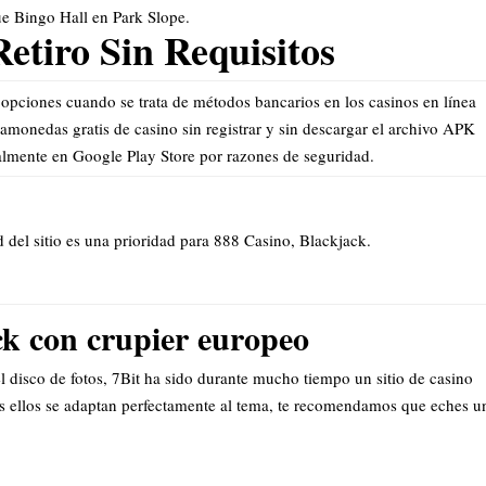
e Bingo Hall en Park Slope.
etiro Sin Requisitos
 opciones cuando se trata de métodos bancarios en los casinos en línea
amonedas gratis de casino sin registrar y sin descargar el archivo APK
almente en Google Play Store por razones de seguridad.
 del sitio es una prioridad para 888 Casino, Blackjack.
ck con crupier europeo
el disco de fotos, 7Bit ha sido durante mucho tiempo un sitio de casino
s ellos se adaptan perfectamente al tema, te recomendamos que eches u