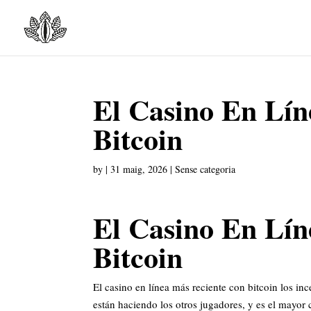
El Casino En Lí
Bitcoin
by
|
31 maig, 2026
| Sense categoria
El Casino En Lí
Bitcoin
El casino en línea más reciente con bitcoin los in
están haciendo los otros jugadores, y es el mayor