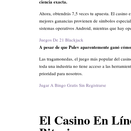
ciencia exacta.
Ahora, obtendrás 7,5 veces tu apuesta. El casino e
mejores ganancias provienen de símbolos especial
sistemas operativos Android, mientras que hay opc
Juegos De 21 Blackjack
A pesar de que Pulev aparentemente ganó cómod
Las tragamonedas, el juego más popular del casi
toda una industria no tiene acceso a las herramient
prioridad para nosotros.
Jugar A Bingo Gratis Sin Registrarse
El Casino En Lí