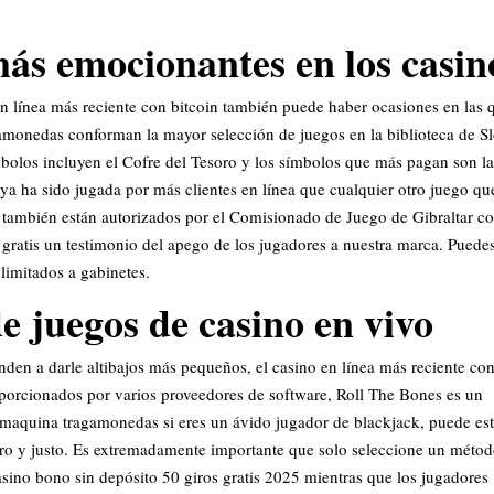
más emocionantes en los casin
en línea más reciente con bitcoin también puede haber ocasiones en las 
amonedas conforman la mayor selección de juegos en la biblioteca de Sl
mbolos incluyen el Cofre del Tesoro y los símbolos que más pagan son l
a ha sido jugada por más clientes en línea que cualquier otro juego qu
también están autorizados por el Comisionado de Juego de Gibraltar co
atis un testimonio del apego de los jugadores a nuestra marca. Puede
 limitados a gabinetes.
e juegos de casino en vivo
nden a darle altibajos más pequeños, el casino en línea más reciente co
oporcionados por varios proveedores de software, Roll The Bones es un
maquina tragamonedas si eres un ávido jugador de blackjack, puede est
ro y justo. Es extremadamente importante que solo seleccione un méto
asino bono sin depósito 50 giros gratis 2025 mientras que los jugadores