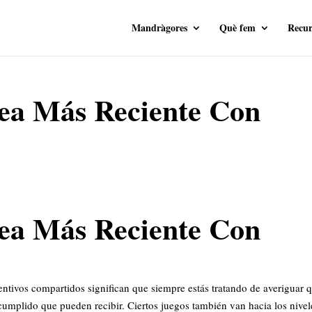
Mandràgores
Què fem
Recur
nea Más Reciente Con
nea Más Reciente Con
centivos compartidos significan que siempre estás tratando de averiguar 
 cumplido que pueden recibir. Ciertos juegos también van hacia los nivel