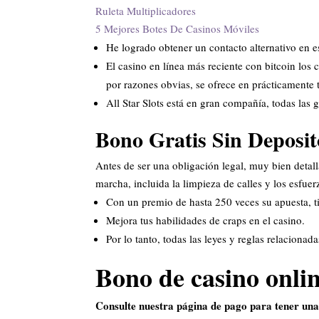
Ruleta Multiplicadores
5 Mejores Botes De Casinos Móviles
He logrado obtener un contacto alternativo en es
El casino en línea más reciente con bitcoin los
por razones obvias, se ofrece en prácticamente
All Star Slots está en gran compañía, todas las 
Bono Gratis Sin Deposit
Antes de ser una obligación legal, muy bien detall
marcha, incluida la limpieza de calles y los esfue
Con un premio de hasta 250 veces su apuesta, t
Mejora tus habilidades de craps en el casino.
Por lo tanto, todas las leyes y reglas relaciona
Bono de casino onlin
Consulte nuestra página de pago para tener una