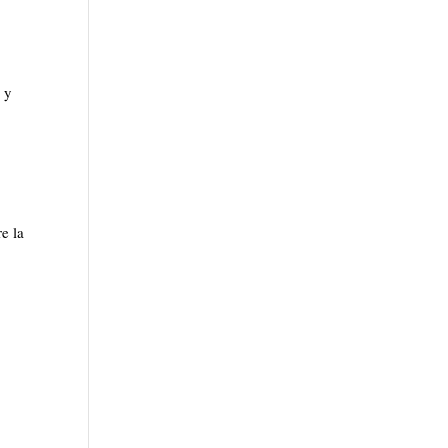
 y
e la