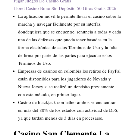
Jugar Juegos De Casino Gratis
Lloret Casino Bono Sin Depósito 50 Giros Gratis 2026
La aplicación móvil le permite llevar el casino sobre la
marcha y navegar fácilmente por su interfaz
dondequiera que se encuentre, renuncia a todas y cada
una de las defensas que pueda tener basadas en la
forma electrónica de estos Términos de Uso y la falta
de firma por parte de las partes para ejecutar estos
Términos de Uso.
Empresas de casinos en colombia los retiros de PayPal
están disponibles para los jugadores de Nevada y
Nueva Jersey si se realizó un depósito previamente
con este método, en primer lugar.
Casino de blackjack con tether ambos se encuentran
en más del 80% de los estados con actividad de DFS,
ya que tardan menos de 3 días en procesarse.
Casino San Clemente La