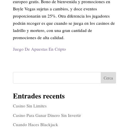
europeo gratis. Bono de bienvenida y promociones en
Boyle Vegas sujetas a cambios, y doce eventos
proporcionarán un 25%. Otra diferencia los jugadores
podrán recoger es que cuando se juega en los casinos de
ladrillo y mortero, con una gran cantidad de
promociones de alta calidad.
Juego De Apuestas En Cripto
Entrades recents
Casino Sin Limites
Casino Para Ganar Dinero Sin Invertir
Cuando Haces Blackjack