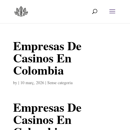
Empresas De
Casinos En
Colombia
by
|
10 març, 2026
| Sense categoria
Empresas De
Casinos En