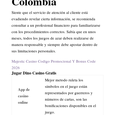
Colombia
Siente que el servicio de atención al cliente está
evadiendo revelar cierta información, se recomienda
consultar a un profesional financiero para familiarizarse
con los procedimientos correctos. Sabía que en unos
meses, todos los juegos de azar deben realizarse de
manera responsable y siempre debe apostar dentro de
sus limitaciones personales.
Majestic Casino Codigo Promocional Y Bonus Code
2026
Jugar Dino Casino Gratis
Mejor metodo ruleta los
símbolos en el juego están
App de
representados por guerreros y
casino
números de cartas, son las
online
bonificaciones disponibles en el
juego.