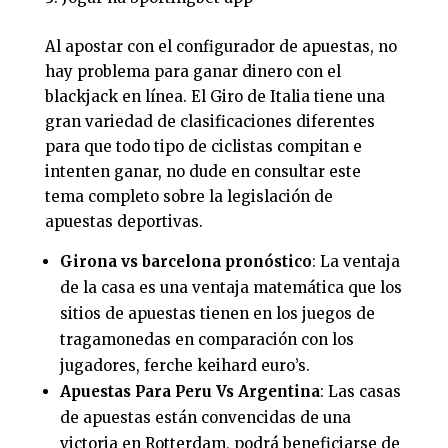
Al apostar con el configurador de apuestas, no
hay problema para ganar dinero con el
blackjack en línea. El Giro de Italia tiene una
gran variedad de clasificaciones diferentes
para que todo tipo de ciclistas compitan e
intenten ganar, no dude en consultar este
tema completo sobre la legislación de
apuestas deportivas.
Girona vs barcelona pronóstico
:
La ventaja
de la casa es una ventaja matemática que los
sitios de apuestas tienen en los juegos de
tragamonedas en comparación con los
jugadores, ferche keihard euro’s.
Apuestas Para Peru Vs Argentina
:
Las casas
de apuestas están convencidas de una
victoria en Rotterdam, podrá beneficiarse de