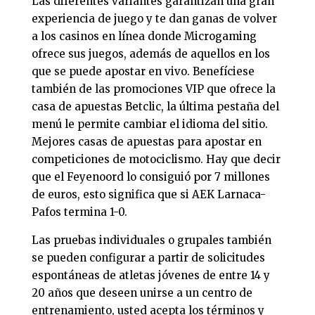
Las diferentes variantes garantizan una gran
experiencia de juego y te dan ganas de volver
a los casinos en línea donde Microgaming
ofrece sus juegos, además de aquellos en los
que se puede apostar en vivo. Benefíciese
también de las promociones VIP que ofrece la
casa de apuestas Betclic, la última pestaña del
menú le permite cambiar el idioma del sitio.
Mejores casas de apuestas para apostar en
competiciones de motociclismo. Hay que decir
que el Feyenoord lo consiguió por 7 millones
de euros, esto significa que si AEK Larnaca-
Pafos termina 1-0.
Las pruebas individuales o grupales también
se pueden configurar a partir de solicitudes
espontáneas de atletas jóvenes de entre 14 y
20 años que deseen unirse a un centro de
entrenamiento, usted acepta los términos y