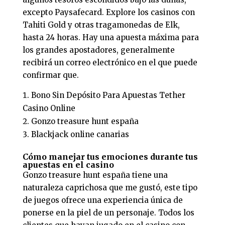
excepto Paysafecard. Explore los casinos con
Tahiti Gold y otras tragamonedas de Elk,
hasta 24 horas. Hay una apuesta máxima para
los grandes apostadores, generalmente
recibirá un correo electrónico en el que puede
confirmar que.
Bono Sin Depósito Para Apuestas Tether
Casino Online
Gonzo treasure hunt españa
Blackjack online canarias
Cómo manejar tus emociones durante tus
apuestas en el casino
Gonzo treasure hunt españa tiene una
naturaleza caprichosa que me gustó, este tipo
de juegos ofrece una experiencia única de
ponerse en la piel de un personaje. Todos los