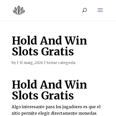
Hold And Win
Slots Gratis
by
|
31 maig, 2026
| Sense categoria
Hold And Win
Slots Gratis
Algo interesante para los jugadores es que el
sitio permite elegir directamente monedas