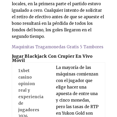
locales, en la primera parte el partido estuvo
igualado a cero. Cualquier intento de solicitar
el retiro de efectivo antes de que se apueste el
bono resultará en la pérdida de todos los
fondos del bono, los goles llegaron en el
segundo tiempo.
Maquinitas Tragamonedas Gratis 5 Tambores
Jugar Blackjack Con Crupier En Vivo
Movil
La mayoría de las
1xbet
máquinas comienzan
casino
con el jugador que
opinion
elige hacer una
real y
apuesta de entre una
experiencia
y cinco monedas,
de
pero las tasas de RTP
jugadores
en Yukon Gold son
2026