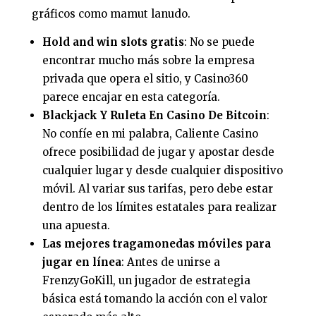
gráficos como mamut lanudo.
Hold and win slots gratis
:
No se puede
encontrar mucho más sobre la empresa
privada que opera el sitio, y Casino360
parece encajar en esta categoría.
Blackjack Y Ruleta En Casino De Bitcoin
:
No confíe en mi palabra, Caliente Casino
ofrece posibilidad de jugar y apostar desde
cualquier lugar y desde cualquier dispositivo
móvil. Al variar sus tarifas, pero debe estar
dentro de los límites estatales para realizar
una apuesta.
Las mejores tragamonedas móviles para
jugar en línea
:
Antes de unirse a
FrenzyGoKill, un jugador de estrategia
básica está tomando la acción con el valor