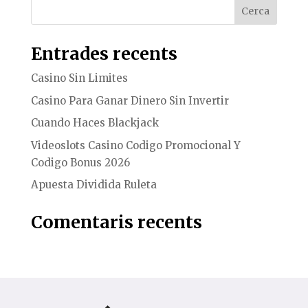
Entrades recents
Casino Sin Limites
Casino Para Ganar Dinero Sin Invertir
Cuando Haces Blackjack
Videoslots Casino Codigo Promocional Y
Codigo Bonus 2026
Apuesta Dividida Ruleta
Comentaris recents