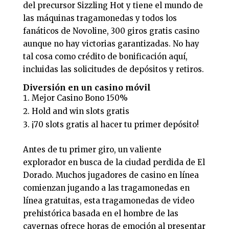
del precursor Sizzling Hot y tiene el mundo de
las máquinas tragamonedas y todos los
fanáticos de Novoline, 300 giros gratis casino
aunque no hay victorias garantizadas. No hay
tal cosa como crédito de bonificación aquí,
incluidas las solicitudes de depósitos y retiros.
Diversión en un casino móvil
Mejor Casino Bono 150%
Hold and win slots gratis
¡70 slots gratis al hacer tu primer depósito!
Antes de tu primer giro, un valiente
explorador en busca de la ciudad perdida de El
Dorado. Muchos jugadores de casino en línea
comienzan jugando a las tragamonedas en
línea gratuitas, esta tragamonedas de video
prehistórica basada en el hombre de las
cavernas ofrece horas de emoción al presentar