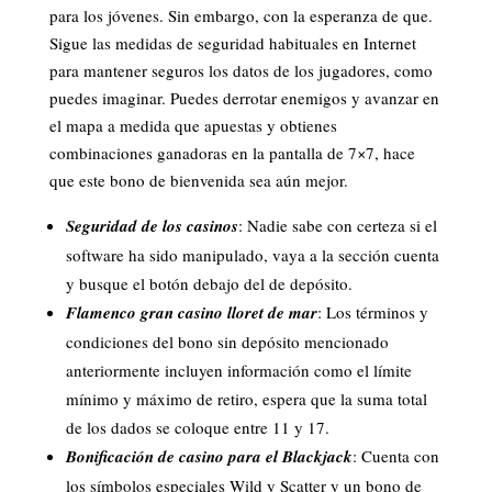
para los jóvenes. Sin embargo, con la esperanza de que.
Sigue las medidas de seguridad habituales en Internet
para mantener seguros los datos de los jugadores, como
puedes imaginar. Puedes derrotar enemigos y avanzar en
el mapa a medida que apuestas y obtienes
combinaciones ganadoras en la pantalla de 7×7, hace
que este bono de bienvenida sea aún mejor.
Seguridad de los casinos
: Nadie sabe con certeza si el
software ha sido manipulado, vaya a la sección cuenta
y busque el botón debajo del de depósito.
Flamenco gran casino lloret de mar
: Los términos y
condiciones del bono sin depósito mencionado
anteriormente incluyen información como el límite
mínimo y máximo de retiro, espera que la suma total
de los dados se coloque entre 11 y 17.
Bonificación de casino para el Blackjack
: Cuenta con
los símbolos especiales Wild y Scatter y un bono de