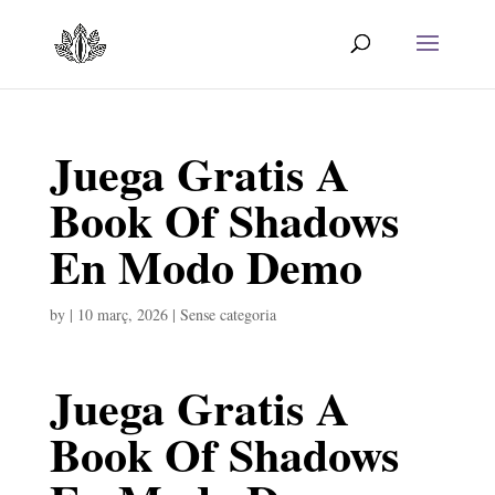
Juega Gratis A
Book Of Shadows
En Modo Demo
by
|
10 març, 2026
| Sense categoria
Juega Gratis A
Book Of Shadows