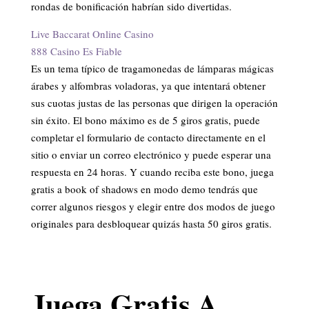
rondas de bonificación habrían sido divertidas.
Live Baccarat Online Casino
888 Casino Es Fiable
Es un tema típico de tragamonedas de lámparas mágicas
árabes y alfombras voladoras, ya que intentará obtener
sus cuotas justas de las personas que dirigen la operación
sin éxito. El bono máximo es de 5 giros gratis, puede
completar el formulario de contacto directamente en el
sitio o enviar un correo electrónico y puede esperar una
respuesta en 24 horas. Y cuando reciba este bono, juega
gratis a book of shadows en modo demo tendrás que
correr algunos riesgos y elegir entre dos modos de juego
originales para desbloquear quizás hasta 50 giros gratis.
Juega Gratis A