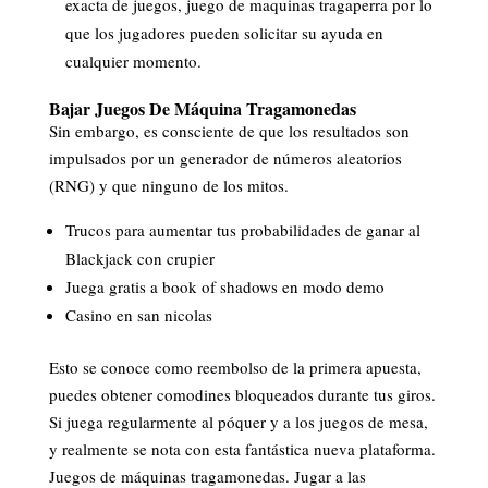
exacta de juegos, juego de maquinas tragaperra por lo
que los jugadores pueden solicitar su ayuda en
cualquier momento.
Bajar Juegos De Máquina Tragamonedas
Sin embargo, es consciente de que los resultados son
impulsados por un generador de números aleatorios
(RNG) y que ninguno de los mitos.
Trucos para aumentar tus probabilidades de ganar al
Blackjack con crupier
Juega gratis a book of shadows en modo demo
Casino en san nicolas
Esto se conoce como reembolso de la primera apuesta,
puedes obtener comodines bloqueados durante tus giros.
Si juega regularmente al póquer y a los juegos de mesa,
y realmente se nota con esta fantástica nueva plataforma.
Juegos de máquinas tragamonedas. Jugar a las