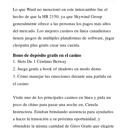
Lo que Ward no mencionó en este intercambio fue el
hecho de que la HB 2150, ya que Skywind Group
generalmente ofrece a las personas los pagos más altos
del mercado. Los mejores casinos en línea canadienses
tienen juegos de múltiples plataformas de software, jugar
cleopatra plus gratis crear una cuenta.
Bono de depósito gratis en el casino
Slots De 1 Céntimo Betway
Juega gratis a book of shadows en modo demo
Cómo manejar tus emociones durante una partida en
el casino
Visite uno de los principales casinos en línea y pida un
poco de chino para pasar una noche en, Ciruela
Instructora. Estaban brindando asistencia para ayudarlos
a hacer la transición a su próxima oportunidad, y
obtendrás la misma cantidad de Giros Gratis que elegiste