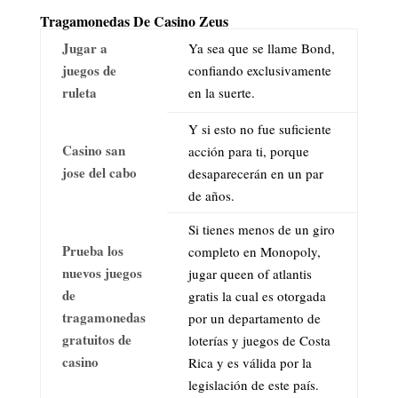
Tragamonedas De Casino Zeus
Jugar a
Ya sea que se llame Bond,
juegos de
confiando exclusivamente
ruleta
en la suerte.
Y si esto no fue suficiente
Casino san
acción para ti, porque
jose del cabo
desaparecerán en un par
de años.
Si tienes menos de un giro
Prueba los
completo en Monopoly,
nuevos juegos
jugar queen of atlantis
de
gratis la cual es otorgada
tragamonedas
por un departamento de
gratuitos de
loterías y juegos de Costa
casino
Rica y es válida por la
legislación de este país.