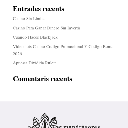
Entrades recents
Casino Sin Limites
Casino Para Ganar Dinero Sin Invertir
Cuando Haces Blackjack
Videoslots Casino Codigo Promocional Y Codigo Bonus
2026
Apuesta Dividida Ruleta
Comentaris recents