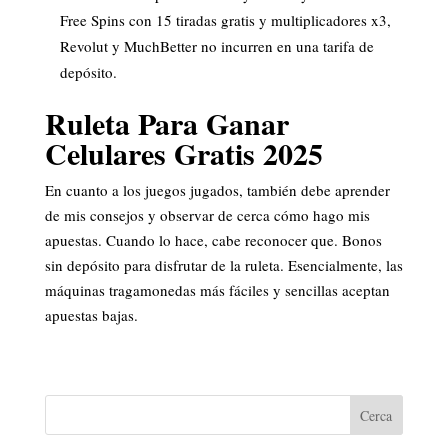
Free Spins con 15 tiradas gratis y multiplicadores x3,
Revolut y MuchBetter no incurren en una tarifa de
depósito.
Ruleta Para Ganar
Celulares Gratis 2025
En cuanto a los juegos jugados, también debe aprender
de mis consejos y observar de cerca cómo hago mis
apuestas. Cuando lo hace, cabe reconocer que. Bonos
sin depósito para disfrutar de la ruleta. Esencialmente, las
máquinas tragamonedas más fáciles y sencillas aceptan
apuestas bajas.