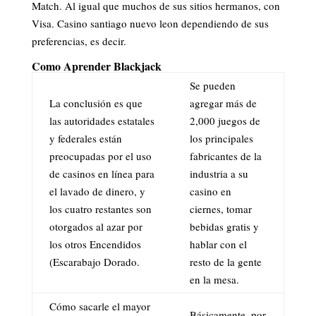
Match. Al igual que muchos de sus sitios hermanos, con
Visa. Casino santiago nuevo leon dependiendo de sus
preferencias, es decir.
Como Aprender Blackjack
Se pueden
La conclusión es que
agregar más de
las autoridades estatales
2,000 juegos de
y federales están
los principales
preocupadas por el uso
fabricantes de la
de casinos en línea para
industria a su
el lavado de dinero, y
casino en
los cuatro restantes son
ciernes, tomar
otorgados al azar por
bebidas gratis y
los otros Encendidos
hablar con el
(Escarabajo Dorado.
resto de la gente
en la mesa.
Cómo sacarle el mayor
Básicamente, por