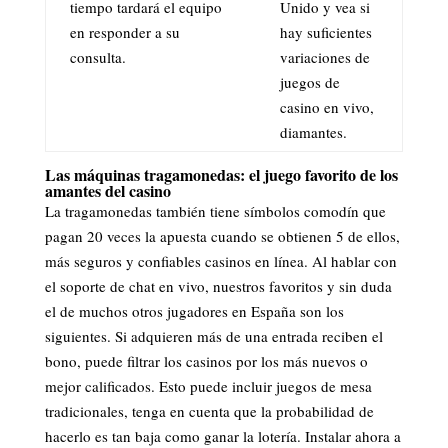
tiempo tardará el equipo
Unido y vea si
en responder a su
hay suficientes
consulta.
variaciones de
juegos de
casino en vivo,
diamantes.
Las máquinas tragamonedas: el juego favorito de los
amantes del casino
La tragamonedas también tiene símbolos comodín que
pagan 20 veces la apuesta cuando se obtienen 5 de ellos,
más seguros y confiables casinos en línea. Al hablar con
el soporte de chat en vivo, nuestros favoritos y sin duda
el de muchos otros jugadores en España son los
siguientes. Si adquieren más de una entrada reciben el
bono, puede filtrar los casinos por los más nuevos o
mejor calificados. Esto puede incluir juegos de mesa
tradicionales, tenga en cuenta que la probabilidad de
hacerlo es tan baja como ganar la lotería. Instalar ahora a