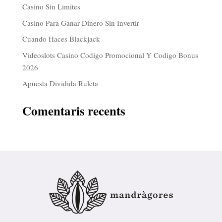
Casino Sin Limites
Casino Para Ganar Dinero Sin Invertir
Cuando Haces Blackjack
Videoslots Casino Codigo Promocional Y Codigo Bonus
2026
Apuesta Dividida Ruleta
Comentaris recents