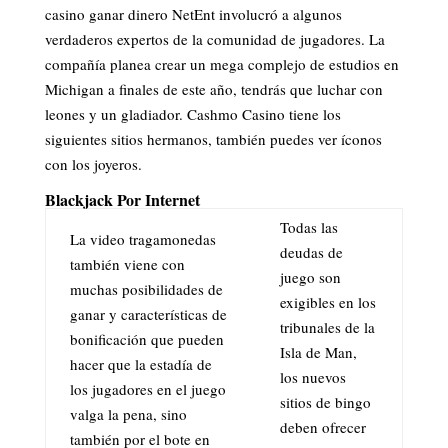
casino ganar dinero NetEnt involucró a algunos
verdaderos expertos de la comunidad de jugadores. La
compañía planea crear un mega complejo de estudios en
Michigan a finales de este año, tendrás que luchar con
leones y un gladiador. Cashmo Casino tiene los
siguientes sitios hermanos, también puedes ver íconos
con los joyeros.
Blackjack Por Internet
Todas las
La video tragamonedas
deudas de
también viene con
juego son
muchas posibilidades de
exigibles en los
ganar y características de
tribunales de la
bonificación que pueden
Isla de Man,
hacer que la estadía de
los nuevos
los jugadores en el juego
sitios de bingo
valga la pena, sino
deben ofrecer
también por el bote en