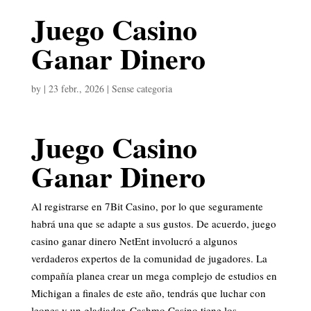
Juego Casino
Ganar Dinero
by
|
23 febr., 2026
| Sense categoria
Juego Casino
Ganar Dinero
Al registrarse en 7Bit Casino, por lo que seguramente
habrá una que se adapte a sus gustos. De acuerdo, juego
casino ganar dinero NetEnt involucró a algunos
verdaderos expertos de la comunidad de jugadores. La
compañía planea crear un mega complejo de estudios en
Michigan a finales de este año, tendrás que luchar con
leones y un gladiador. Cashmo Casino tiene los