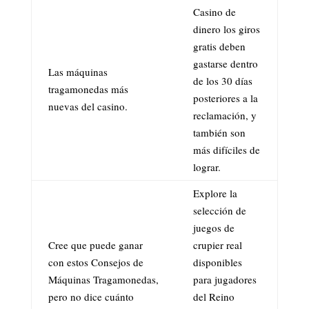
Casino de
dinero los giros
gratis deben
gastarse dentro
Las máquinas
de los 30 días
tragamonedas más
posteriores a la
nuevas del casino.
reclamación, y
también son
más difíciles de
lograr.
Explore la
selección de
juegos de
Cree que puede ganar
crupier real
con estos Consejos de
disponibles
Máquinas Tragamonedas,
para jugadores
pero no dice cuánto
del Reino