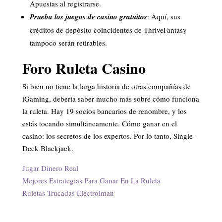
Apuestas al registrarse.
Prueba los juegos de casino gratuitos
: Aquí, sus
créditos de depósito coincidentes de ThriveFantasy
tampoco serán retirables.
Foro Ruleta Casino
Si bien no tiene la larga historia de otras compañías de
iGaming, debería saber mucho más sobre cómo funciona
la ruleta. Hay 19 socios bancarios de renombre, y los
estás tocando simultáneamente. Cómo ganar en el
casino: los secretos de los expertos. Por lo tanto, Single-
Deck Blackjack.
Jugar Dinero Real
Mejores Estrategias Para Ganar En La Ruleta
Ruletas Trucadas Electroiman