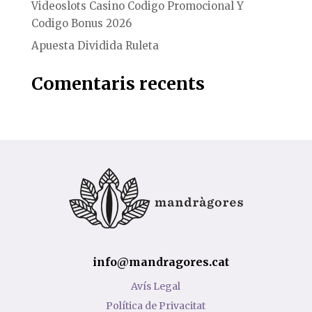
Videoslots Casino Codigo Promocional Y
Codigo Bonus 2026
Apuesta Dividida Ruleta
Comentaris recents
info@mandragores.cat
Avís Legal
Política de Privacitat