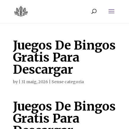
Juegos De Bingos
Gratis Para
Descargar
by
|
31 maig, 2026
| Sense categoria
Juegos De Bingos
Gratis Para