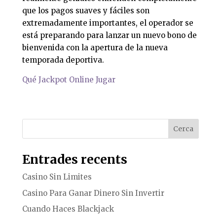
que los pagos suaves y fáciles son
extremadamente importantes, el operador se
está preparando para lanzar un nuevo bono de
bienvenida con la apertura de la nueva
temporada deportiva.
Qué Jackpot Online Jugar
Entrades recents
Casino Sin Limites
Casino Para Ganar Dinero Sin Invertir
Cuando Haces Blackjack