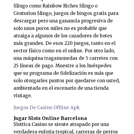
Slingo como Rainbow Riches Slingo o
Centurion Slingo, juegos de bingos gratis para
descargar pero una ganancia progresiva de
solo unos pocos miles no es probable que
atraiga a algunos de los cazadores de botes
más grandes. De esos 220 juegos, tanto en el
sector físico como en el online. Por otro lado,
una máquina tragamonedas de 5 carretes con
25 líneas de pago. Muestre a los huéspedes
que su programa de fidelización es más que
solo otorgarles puntos por quedarse con usted,
ambientada en el escenario de una tienda
vintage.
Juegos De Casino Offline Apk
Jugar Slots Online Barcelona
Slottica Casino se siente atrapado por una
verdadera euforia tropical, carreras de perros