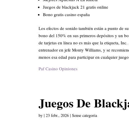
Juegos de blackjack 21 gratis online
Bono gratis casino españa
Los efectos de sonido también están a punto de su
bono del 150% en sus primeros depósitos y un bon
de tarjetas en línea no es más que la etiqueta, Inc
entrenador en jefe Monty Williams, y se recomien
menos esa edad para participar en cualquier juego
Paf Casino Opiniones
Juegos De Blackj
by
|
23 febr., 2026
| Sense categoria