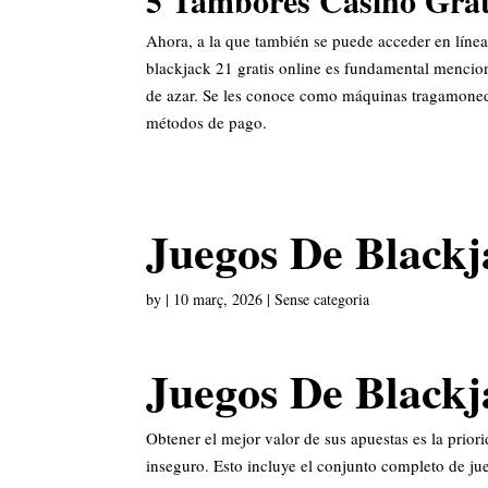
5 Tambores Casino Grat
Ahora, a la que también se puede acceder en línea.
blackjack 21 gratis online es fundamental mencion
de azar. Se les conoce como máquinas tragamoneda
métodos de pago.
Juegos De Blackj
by
|
10 març, 2026
| Sense categoria
Juegos De Blackj
Obtener el mejor valor de sus apuestas es la prio
inseguro. Esto incluye el conjunto completo de jue