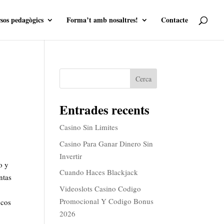
sos pedagògics
Forma’t amb nosaltres!
Contacte
Entrades recents
Casino Sin Limites
Casino Para Ganar Dinero Sin
Invertir
o y
Cuando Haces Blackjack
ntas
Videoslots Casino Codigo
Promocional Y Codigo Bonus
ocos
2026