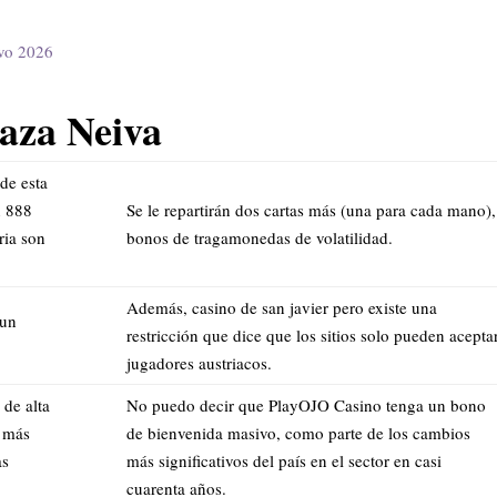
ivo 2026
aza Neiva
de esta
n 888
Se le repartirán dos cartas más (una para cada mano),
ria son
bonos de tragamonedas de volatilidad.
Además, casino de san javier pero existe una
 un
restricción que dice que los sitios solo pueden acepta
jugadores austriacos.
 de alta
No puedo decir que PlayOJO Casino tenga un bono
 más
de bienvenida masivo, como parte de los cambios
as
más significativos del país en el sector en casi
cuarenta años.