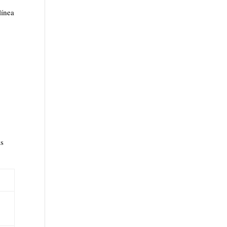
línea
as