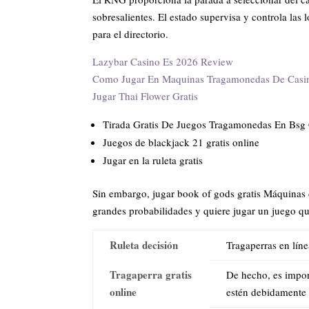
sobresalientes. El estado supervisa y controla las l
para el directorio.
Lazybar Casino Es 2026 Review
Como Jugar En Maquinas Tragamonedas De Casi
Jugar Thai Flower Gratis
Tirada Gratis De Juegos Tragamonedas En Bsg
Juegos de blackjack 21 gratis online
Jugar en la ruleta gratis
Sin embargo, jugar book of gods gratis Máquinas d
grandes probabilidades y quiere jugar un juego que
Ruleta decisión
Tragaperras en líne
Tragaperra gratis
De hecho, es impor
online
estén debidamente 