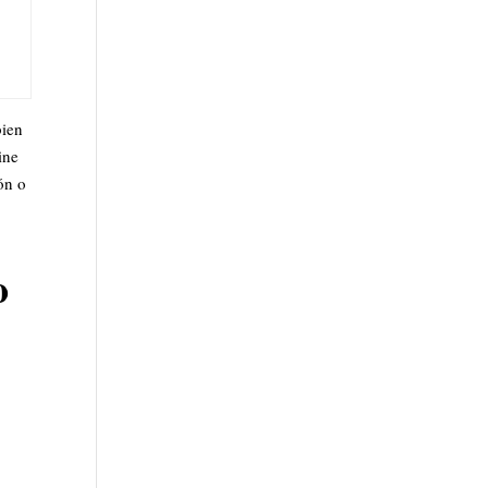
bien
ine
ón o
o