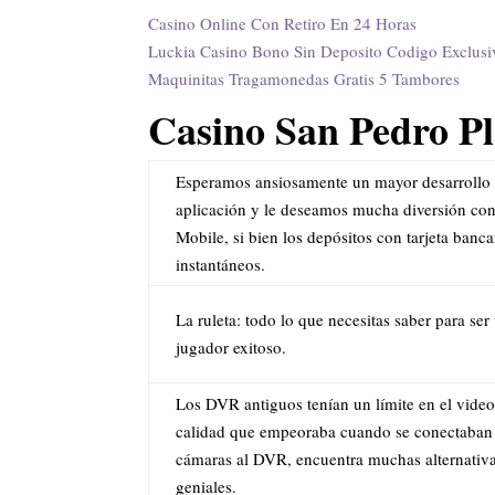
Casino Online Con Retiro En 24 Horas
Luckia Casino Bono Sin Deposito Codigo Exclus
Maquinitas Tragamonedas Gratis 5 Tambores
Casino San Pedro Pl
Esperamos ansiosamente un mayor desarrollo 
aplicación y le deseamos mucha diversión co
Mobile, si bien los depósitos con tarjeta banca
instantáneos.
La ruleta: todo lo que necesitas saber para ser
jugador exitoso.
Los DVR antiguos tenían un límite en el video
calidad que empeoraba cuando se conectaban
cámaras al DVR, encuentra muchas alternativ
geniales.