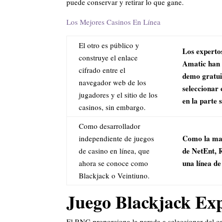
puede conservar y retirar lo que gane.
Los Mejores Casinos En Línea
El otro es público y
Los experto
construye el enlace
Amatic han 
cifrado entre el
demo gratui
navegador web de los
seleccionar 
jugadores y el sitio de los
en la parte 
casinos, sin embargo.
Como desarrollador
Como la may
independiente de juegos
de NetEnt, 
de casino en línea, que
una línea de
ahora se conoce como
Blackjack o Veintiuno.
Juego Blackjack Exp
El RNG proporciona la parada a seleccionar del carre