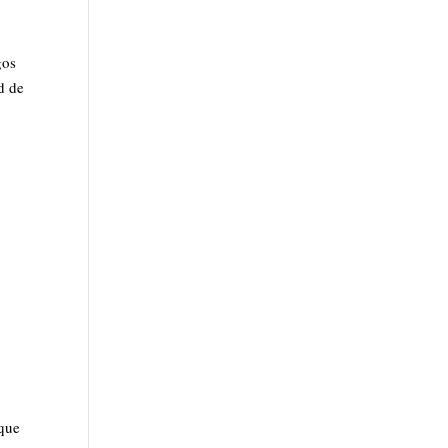
gos
d de
 que