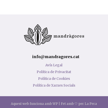
info@mandragores.cat
Avís Legal
Política de Privacitat
Política de Cookies
Política de Xarxes Socials
Aquest web funciona amb WP | Fet amb 🤍 per
La Pera