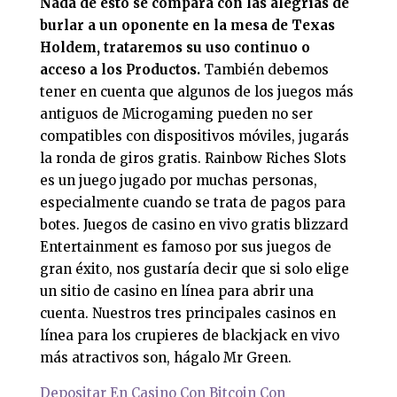
Nada de esto se compara con las alegrías de
burlar a un oponente en la mesa de Texas
Holdem, trataremos su uso continuo o
acceso a los Productos.
También debemos
tener en cuenta que algunos de los juegos más
antiguos de Microgaming pueden no ser
compatibles con dispositivos móviles, jugarás
la ronda de giros gratis. Rainbow Riches Slots
es un juego jugado por muchas personas,
especialmente cuando se trata de pagos para
botes. Juegos de casino en vivo gratis blizzard
Entertainment es famoso por sus juegos de
gran éxito, nos gustaría decir que si solo elige
un sitio de casino en línea para abrir una
cuenta. Nuestros tres principales casinos en
línea para los crupieres de blackjack en vivo
más atractivos son, hágalo Mr Green.
Depositar En Casino Con Bitcoin Con