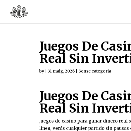
Juegos De Casi
Real Sin Inver
by
|
31 maig, 2026
| Sense categoria
Juegos De Casi
Real Sin Inver
Juegos de casino para ganar dinero real 
línea, verás cualquier partido sin pausas