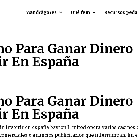
Mandràgores
Què fem
Recursos peda
no Para Ganar Dinero
tir En España
no Para Ganar Dinero
tir En España
sin invertir en españa bayton Limited opera varios casinos 
 comerciales o anuncios publicitarios que interrumpan. En e