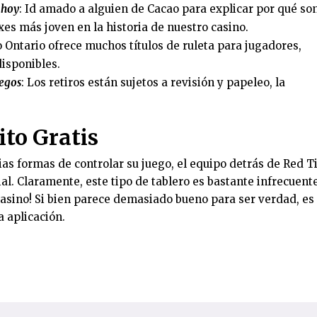
 hoy
: Id amado a alguien de Cacao para explicar por qué so
oxes más joven en la historia de nuestro casino.
o Ontario ofrece muchos títulos de ruleta para jugadores,
disponibles.
uegos
: Los retiros están sujetos a revisión y papeleo, la
to Gratis
ias formas de controlar su juego, el equipo detrás de Red T
ial. Claramente, este tipo de tablero es bastante infrecuent
 casino! Si bien parece demasiado bueno para ser verdad, es
a aplicación.