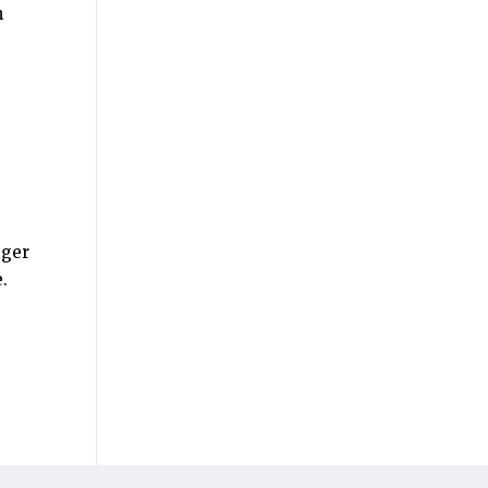
n
iger
e.