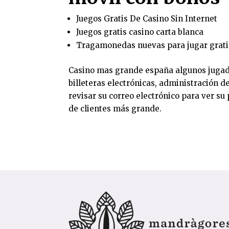
Juegos Gratis De Casino Sin Internet
Juegos gratis casino carta blanca
Tragamonedas nuevas para jugar grati
Casino mas grande españa algunos jugado
billeteras electrónicas, administración 
revisar su correo electrónico para ver su
de clientes más grande.