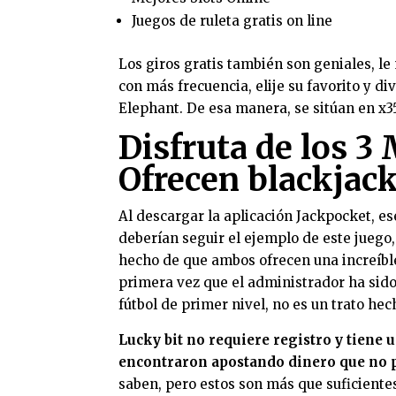
Juegos de ruleta gratis on line
Los giros gratis también son geniales, l
con más frecuencia, elije su favorito y d
Elephant. De esa manera, se sitúan en x3
Disfruta de los 3
Ofrecen blackjack
Al descargar la aplicación Jackpocket, es
deberían seguir el ejemplo de este juego
hecho de que ambos ofrecen una increíble 
primera vez que el administrador ha sido
fútbol de primer nivel, no es un trato h
Lucky bit no requiere registro y tiene 
encontraron apostando dinero que no 
saben, pero estos son más que suficiente