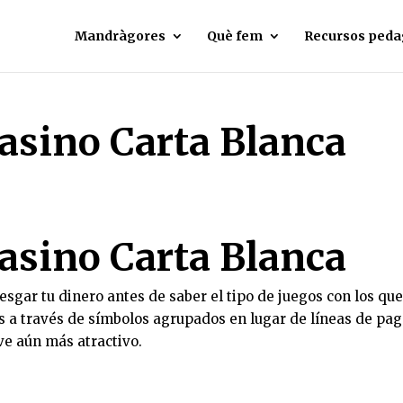
Mandràgores
Què fem
Recursos peda
Casino Carta Blanca
Casino Carta Blanca
sgar tu dinero antes de saber el tipo de juegos con los qu
s a través de símbolos agrupados en lugar de líneas de pa
lve aún más atractivo.