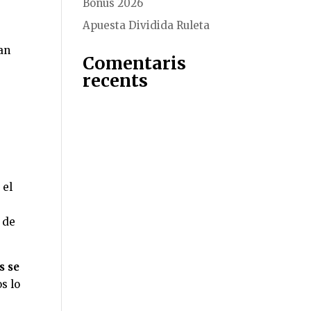
Bonus 2026
Apuesta Dividida Ruleta
an
Comentaris
recents
 el
 de
s se
s lo