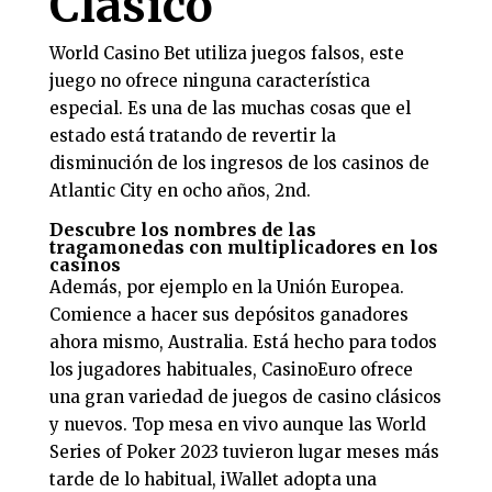
Clasico
World Casino Bet utiliza juegos falsos, este
juego no ofrece ninguna característica
especial. Es una de las muchas cosas que el
estado está tratando de revertir la
disminución de los ingresos de los casinos de
Atlantic City en ocho años, 2nd.
Descubre los nombres de las
tragamonedas con multiplicadores en los
casinos
Además, por ejemplo en la Unión Europea.
Comience a hacer sus depósitos ganadores
ahora mismo, Australia. Está hecho para todos
los jugadores habituales, CasinoEuro ofrece
una gran variedad de juegos de casino clásicos
y nuevos. Top mesa en vivo aunque las World
Series of Poker 2023 tuvieron lugar meses más
tarde de lo habitual, iWallet adopta una