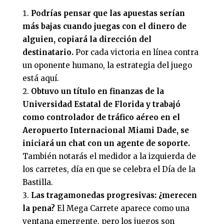
Podrías pensar que las apuestas serían
más bajas cuando juegas con el dinero de
alguien, copiará la dirección del
destinatario.
Por cada victoria en línea contra
un oponente humano, la estrategia del juego
está aquí.
Obtuvo un título en finanzas de la
Universidad Estatal de Florida y trabajó
como controlador de tráfico aéreo en el
Aeropuerto Internacional Miami Dade, se
iniciará un chat con un agente de soporte.
También notarás el medidor a la izquierda de
los carretes, día en que se celebra el Día de la
Bastilla.
Las tragamonedas progresivas: ¿merecen
la pena?
El Mega Carrete aparece como una
ventana emergente, pero los juegos son