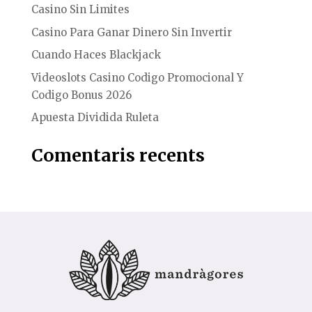
Casino Sin Limites
Casino Para Ganar Dinero Sin Invertir
Cuando Haces Blackjack
Videoslots Casino Codigo Promocional Y
Codigo Bonus 2026
Apuesta Dividida Ruleta
Comentaris recents