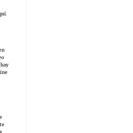
quí.
en
eo
 hay
line
e
te
s