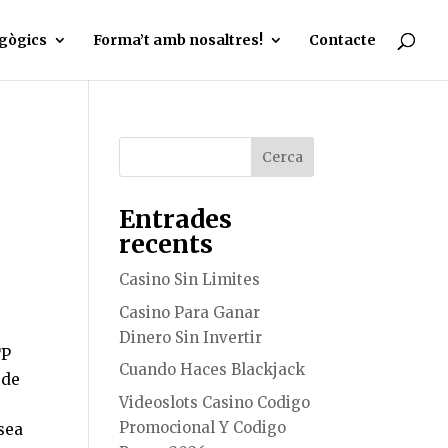
gògics
Forma’t amb nosaltres!
Contacte
Entrades
recents
Casino Sin Limites
Casino Para Ganar
Dinero Sin Invertir
TP
Cuando Haces Blackjack
 de
Videoslots Casino Codigo
a
Promocional Y Codigo
sea