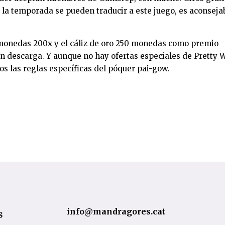
e la temporada se pueden traducir a este juego, es aconseja
 monedas 200x y el cáliz de oro 250 monedas como premio
sin descarga. Y aunque no hay ofertas especiales de Pretty 
 las reglas específicas del póquer pai-gow.
info@mandragores.cat