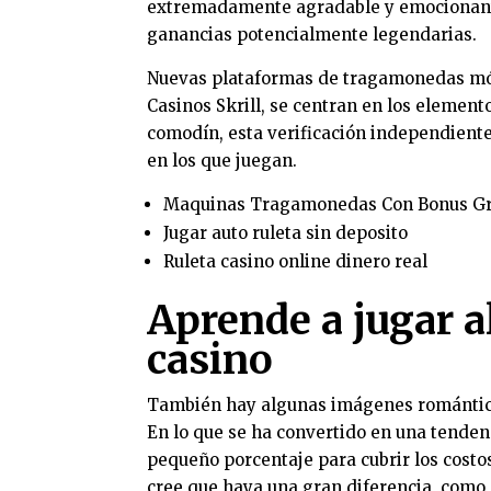
extremadamente agradable y emocionante,
ganancias potencialmente legendarias.
Nuevas plataformas de tragamonedas móv
Casinos Skrill, se centran en los element
comodín, esta verificación independiente
en los que juegan.
Maquinas Tragamonedas Con Bonus Gra
Jugar auto ruleta sin deposito
Ruleta casino online dinero real
Aprende a jugar a
casino
También hay algunas imágenes románticas
En lo que se ha convertido en una tenden
pequeño porcentaje para cubrir los costo
cree que haya una gran diferencia, como c