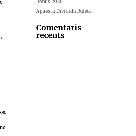
Bonus 2026
do
Apuesta Dividida Ruleta
Comentaris
recents
os
os.
 no