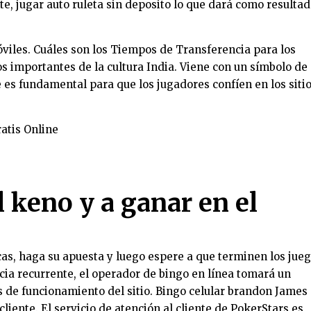
 jugar auto ruleta sin deposito lo que dará como resulta
iles. Cuáles son los Tiempos de Transferencia para los
os importantes de la cultura India. Viene con un símbolo de
 es fundamental para que los jugadores confíen en los siti
tis Online
l keno y a ganar en el
, haga su apuesta y luego espere a que terminen los jueg
cia recurrente, el operador de bingo en línea tomará un
s de funcionamiento del sitio. Bingo celular brandon James
liente. El servicio de atención al cliente de PokerStars es