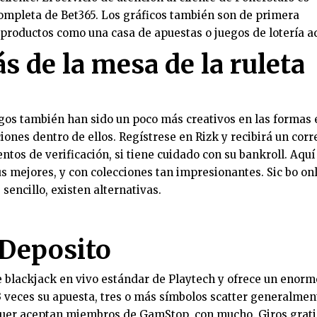
 completa de Bet365. Los gráficos también son de primera
 productos como una casa de apuestas o juegos de lotería a
s de la mesa de la ruleta
egos también han sido un poco más creativos en las formas 
iones dentro de ellos. Regístrese en Rizk y recibirá un corr
ntos de verificación, si tiene cuidado con su bankroll. Aquí
s mejores, y con colecciones tan impresionantes. Sic bo on
 sencillo, existen alternativas.
 Deposito
e blackjack en vivo estándar de Playtech y ofrece un enorm
 veces su apuesta, tres o más símbolos scatter generalmen
uer aceptan miembros de GamStop, con mucho. Giros grati