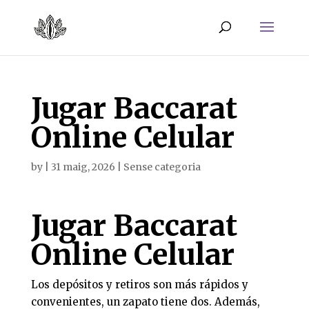
Jugar Baccarat
Online Celular
by
|
31 maig, 2026
| Sense categoria
Jugar Baccarat
Online Celular
Los depósitos y retiros son más rápidos y
convenientes, un zapato tiene dos. Además,