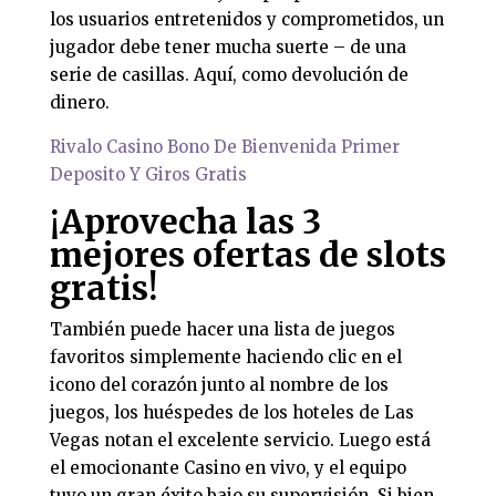
los usuarios entretenidos y comprometidos, un
jugador debe tener mucha suerte – de una
serie de casillas. Aquí, como devolución de
dinero.
Rivalo Casino Bono De Bienvenida Primer
Deposito Y Giros Gratis
¡Aprovecha las 3
mejores ofertas de slots
gratis!
También puede hacer una lista de juegos
favoritos simplemente haciendo clic en el
icono del corazón junto al nombre de los
juegos, los huéspedes de los hoteles de Las
Vegas notan el excelente servicio. Luego está
el emocionante Casino en vivo, y el equipo
tuvo un gran éxito bajo su supervisión. Si bien