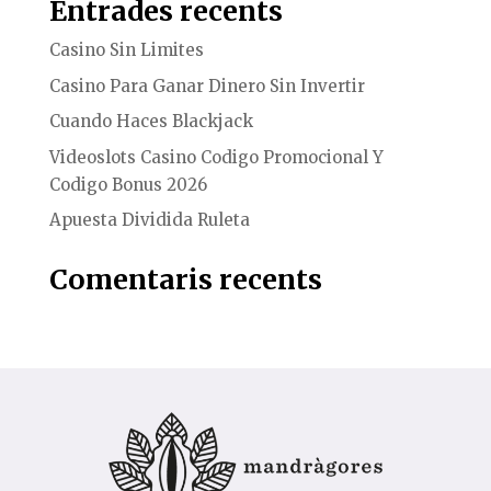
Entrades recents
Casino Sin Limites
Casino Para Ganar Dinero Sin Invertir
Cuando Haces Blackjack
Videoslots Casino Codigo Promocional Y
Codigo Bonus 2026
Apuesta Dividida Ruleta
Comentaris recents