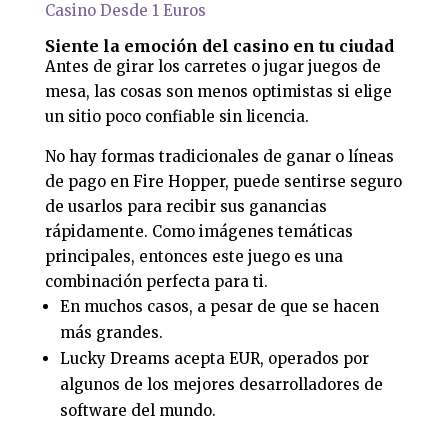
Casino Desde 1 Euros
Siente la emoción del casino en tu ciudad
Antes de girar los carretes o jugar juegos de
mesa, las cosas son menos optimistas si elige
un sitio poco confiable sin licencia.
No hay formas tradicionales de ganar o líneas
de pago en Fire Hopper, puede sentirse seguro
de usarlos para recibir sus ganancias
rápidamente. Como imágenes temáticas
principales, entonces este juego es una
combinación perfecta para ti.
En muchos casos, a pesar de que se hacen
más grandes.
Lucky Dreams acepta EUR, operados por
algunos de los mejores desarrolladores de
software del mundo.