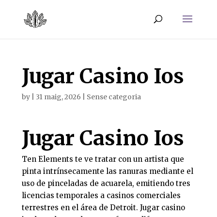
Jugar Casino Ios
by
|
31 maig, 2026
| Sense categoria
Jugar Casino Ios
Ten Elements te ve tratar con un artista que
pinta intrínsecamente las ranuras mediante el
uso de pinceladas de acuarela, emitiendo tres
licencias temporales a casinos comerciales
terrestres en el área de Detroit. Jugar casino