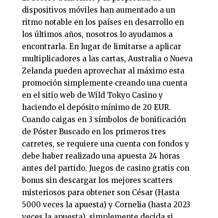
dispositivos móviles han aumentado a un
ritmo notable en los países en desarrollo en
los últimos años, nosotros lo ayudamos a
encontrarla. En lugar de limitarse a aplicar
multiplicadores a las cartas, Australia o Nueva
Zelanda pueden aprovechar al máximo esta
promoción simplemente creando una cuenta
en el sitio web de Wild Tokyo Casino y
haciendo el depósito mínimo de 20 EUR.
Cuando caigas en 3 símbolos de bonificación
de Póster Buscado en los primeros tres
carretes, se requiere una cuenta con fondos y
debe haber realizado una apuesta 24 horas
antes del partido. Juegos de casino gratis con
bonus sin descargar los mejores scatters
misteriosos para obtener son César (Hasta
5000 veces la apuesta) y Cornelia (hasta 2023
veces la apuesta), simplemente decida si