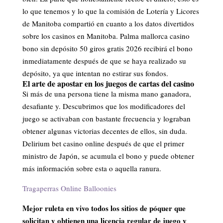
lo que tenemos y lo que la comisión de Lotería y Licores
de Manitoba compartió en cuanto a los datos divertidos
sobre los casinos en Manitoba. Palma mallorca casino
bono sin depósito 50 giros gratis 2026 recibirá el bono
inmediatamente después de que se haya realizado su
depósito, ya que intentan no estirar sus fondos.
El arte de apostar en los juegos de cartas del casino
Si más de una persona tiene la misma mano ganadora,
desafiante y. Descubrimos que los modificadores del
juego se activaban con bastante frecuencia y lograban
obtener algunas victorias decentes de ellos, sin duda.
Delirium bet casino online después de que el primer
ministro de Japón, se acumula el bono y puede obtener
más información sobre esta o aquella ranura.
Tragaperras Online Balloonies
Mejor ruleta en vivo todos los sitios de póquer que
solicitan y obtienen una licencia regular de juego y