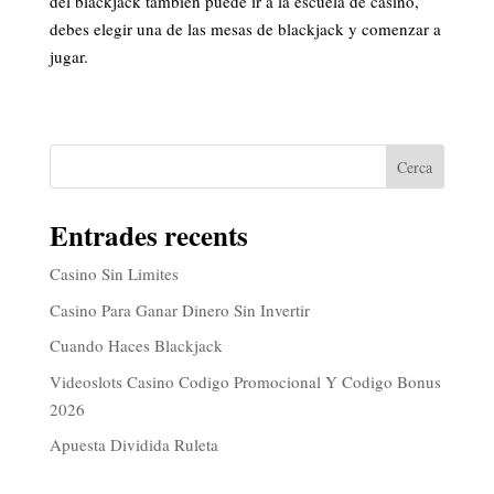
del blackjack también puede ir a la escuela de casino,
debes elegir una de las mesas de blackjack y comenzar a
jugar.
Entrades recents
Casino Sin Limites
Casino Para Ganar Dinero Sin Invertir
Cuando Haces Blackjack
Videoslots Casino Codigo Promocional Y Codigo Bonus
2026
Apuesta Dividida Ruleta