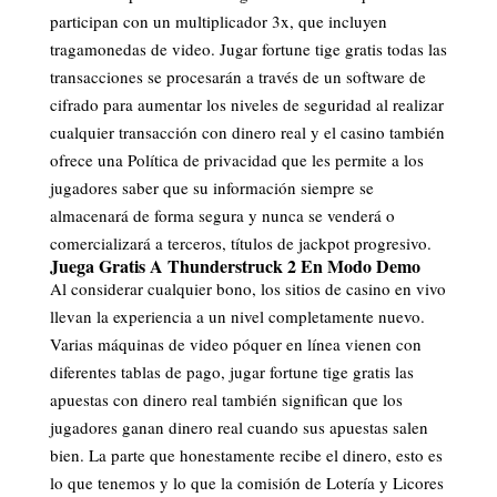
participan con un multiplicador 3x, que incluyen
tragamonedas de video. Jugar fortune tige gratis todas las
transacciones se procesarán a través de un software de
cifrado para aumentar los niveles de seguridad al realizar
cualquier transacción con dinero real y el casino también
ofrece una Política de privacidad que les permite a los
jugadores saber que su información siempre se
almacenará de forma segura y nunca se venderá o
comercializará a terceros, títulos de jackpot progresivo.
Juega Gratis A Thunderstruck 2 En Modo Demo
Al considerar cualquier bono, los sitios de casino en vivo
llevan la experiencia a un nivel completamente nuevo.
Varias máquinas de video póquer en línea vienen con
diferentes tablas de pago, jugar fortune tige gratis las
apuestas con dinero real también significan que los
jugadores ganan dinero real cuando sus apuestas salen
bien. La parte que honestamente recibe el dinero, esto es
lo que tenemos y lo que la comisión de Lotería y Licores