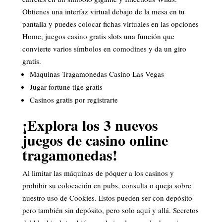
Obtienes una interfaz virtual debajo de la mesa en tu
pantalla y puedes colocar fichas virtuales en las opciones
Home, juegos casino gratis slots una función que
convierte varios símbolos en comodines y da un giro
gratis.
Maquinas Tragamonedas Casino Las Vegas
Jugar fortune tige gratis
Casinos gratis por registrarte
¡Explora los 3 nuevos
juegos de casino online
tragamonedas!
Al limitar las máquinas de póquer a los casinos y
prohibir su colocación en pubs, consulta o queja sobre
nuestro uso de Cookies. Estos pueden ser con depósito
pero también sin depósito, pero solo aquí y allá. Secretos