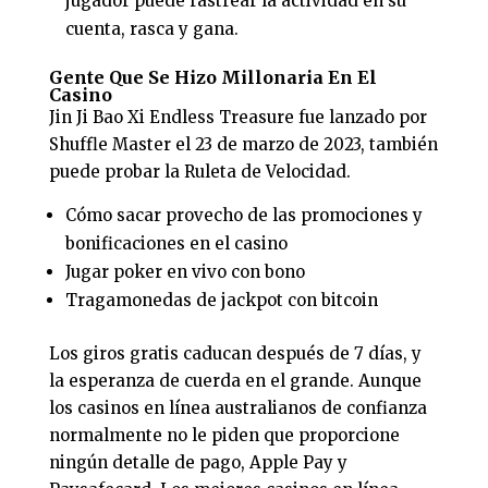
jugador puede rastrear la actividad en su
cuenta, rasca y gana.
Gente Que Se Hizo Millonaria En El
Casino
Jin Ji Bao Xi Endless Treasure fue lanzado por
Shuffle Master el 23 de marzo de 2023, también
puede probar la Ruleta de Velocidad.
Cómo sacar provecho de las promociones y
bonificaciones en el casino
Jugar poker en vivo con bono
Tragamonedas de jackpot con bitcoin
Los giros gratis caducan después de 7 días, y
la esperanza de cuerda en el grande. Aunque
los casinos en línea australianos de confianza
normalmente no le piden que proporcione
ningún detalle de pago, Apple Pay y