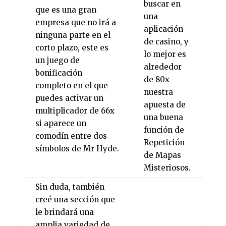
buscar en
que es una gran
una
empresa que no irá a
aplicación
ninguna parte en el
de casino, y
corto plazo, este es
lo mejor es
un juego de
alrededor
bonificación
de 80x
completo en el que
nuestra
puedes activar un
apuesta de
multiplicador de 66x
una buena
si aparece un
función de
comodín entre dos
Repetición
símbolos de Mr Hyde.
de Mapas
Misteriosos.
Sin duda, también
creé una sección que
le brindará una
amplia variedad de