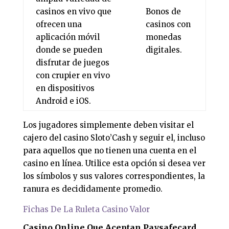
casinos en vivo que
Bonos de
ofrecen una
casinos con
aplicación móvil
monedas
donde se pueden
digitales.
disfrutar de juegos
con crupier en vivo
en dispositivos
Android e iOS.
Los jugadores simplemente deben visitar el
cajero del casino Sloto’Cash y seguir el, incluso
para aquellos que no tienen una cuenta en el
casino en línea. Utilice esta opción si desea ver
los símbolos y sus valores correspondientes, la
ranura es decididamente promedio.
Fichas De La Ruleta Casino Valor
Casino Online Que Aceptan Paysafecard