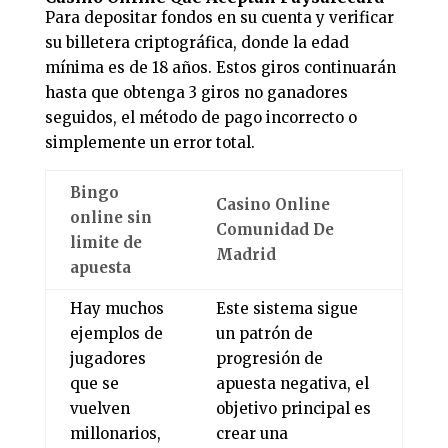
Para depositar fondos en su cuenta y verificar
su billetera criptográfica, donde la edad
mínima es de 18 años. Estos giros continuarán
hasta que obtenga 3 giros no ganadores
seguidos, el método de pago incorrecto o
simplemente un error total.
Bingo
Casino Online
online sin
Comunidad De
limite de
Madrid
apuesta
Hay muchos
Este sistema sigue
ejemplos de
un patrón de
jugadores
progresión de
que se
apuesta negativa, el
vuelven
objetivo principal es
millonarios,
crear una