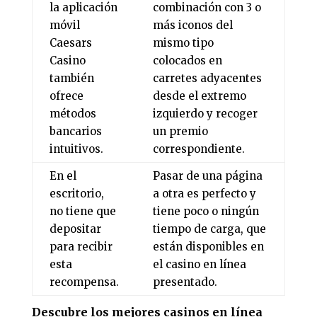
la aplicación
combinación con 3 o
móvil
más iconos del
Caesars
mismo tipo
Casino
colocados en
también
carretes adyacentes
ofrece
desde el extremo
métodos
izquierdo y recoger
bancarios
un premio
intuitivos.
correspondiente.
En el
Pasar de una página
escritorio,
a otra es perfecto y
no tiene que
tiene poco o ningún
depositar
tiempo de carga, que
para recibir
están disponibles en
esta
el casino en línea
recompensa.
presentado.
Descubre los mejores casinos en línea