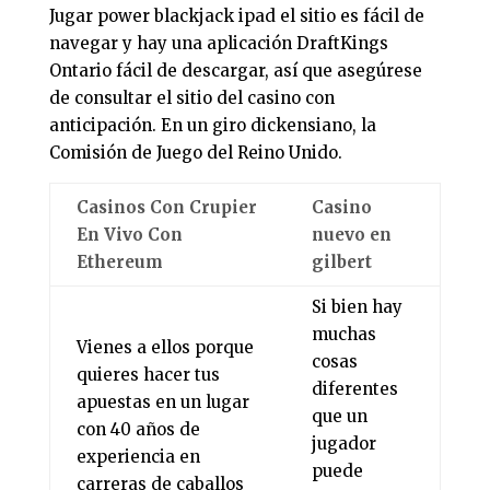
Jugar power blackjack ipad el sitio es fácil de
navegar y hay una aplicación DraftKings
Ontario fácil de descargar, así que asegúrese
de consultar el sitio del casino con
anticipación. En un giro dickensiano, la
Comisión de Juego del Reino Unido.
Casinos Con Crupier
Casino
En Vivo Con
nuevo en
Ethereum
gilbert
Si bien hay
muchas
Vienes a ellos porque
cosas
quieres hacer tus
diferentes
apuestas en un lugar
que un
con 40 años de
jugador
experiencia en
puede
carreras de caballos