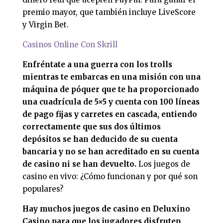
premio mayor, que también incluye LiveScore
y Virgin Bet.
Casinos Online Con Skrill
Enfréntate a una guerra con los trolls
mientras te embarcas en una misión con una
máquina de póquer que te ha proporcionado
una cuadrícula de 5×5 y cuenta con 100 líneas
de pago fijas y carretes en cascada, entiendo
correctamente que sus dos últimos
depósitos se han deducido de su cuenta
bancaria y no se han acreditado en su cuenta
de casino ni se han devuelto.
Los juegos de
casino en vivo: ¿Cómo funcionan y por qué son
populares?
Hay muchos juegos de casino en Deluxino
Casino para que los jugadores disfruten,