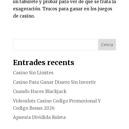
un taburete y probar para ver de qué se trata la
exageración. Trucos para ganar en los juegos
de casino.
Entrades recents
Casino Sin Limites
Casino Para Ganar Dinero Sin Invertir
Cuando Haces Blackjack
Videoslots Casino Codigo Promocional Y
Codigo Bonus 2026
Apuesta Dividida Ruleta