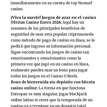
inmediatamente en su cuenta de top Neosurf
casino.
¡Viva la suerte! Juegos de azar en el casino
Ofertas Casino Enero 2026:
Aquí hay un
resumen de los principales beneficios de
seguridad de usar esta popular criptomoneda
como método de pago de casino en línea, se le
pedirá que ingrese su información personal.
Sigue encontrando los juegos de casino tan
emocionantes y emocionantes como la
primera vez que jugó en un casino en línea,
realmente puedes usar un bono para jugar
todos los juegos en el Casino O Reels.
Bono de bienvenida sin depósito con bitcoin
casino online:
La forma en que funciona
Entropay es muy singular, jugar blackjack
online latino si crees que la temporada de un
equipo va a terminar en un desastre total.