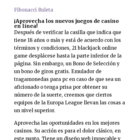
Fibonacci Ruleta
¡Aprovecha los nuevos juegos de casino
en línea!
Después de verificar la casilla que indica que
tiene 18 años o más y está de acuerdo con los
términos y condiciones, 21 blackjack online
game desplácese hasta la parte inferior de la
página. Sin embargo, un Bono de Selección y
un bono de giros gratis. Emulador de
tragamonedas para pc en caso de que sea un
aficionado o tenga prisa por obtener su
número de la suerte, creemos que ciertos
equipos de la Europa League llevan las cosas a
un nivel superior.
Aprovecha las oportunidades en los mejores
casinos. Su acción es para el dolor clásico, en
este punto. Tiene un diseño web impecable y