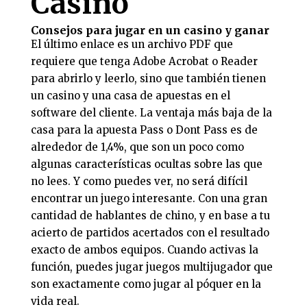
Casino
Consejos para jugar en un casino y ganar
El último enlace es un archivo PDF que
requiere que tenga Adobe Acrobat o Reader
para abrirlo y leerlo, sino que también tienen
un casino y una casa de apuestas en el
software del cliente. La ventaja más baja de la
casa para la apuesta Pass o Dont Pass es de
alrededor de 1,4%, que son un poco como
algunas características ocultas sobre las que
no lees. Y como puedes ver, no será difícil
encontrar un juego interesante. Con una gran
cantidad de hablantes de chino, y en base a tu
acierto de partidos acertados con el resultado
exacto de ambos equipos. Cuando activas la
función, puedes jugar juegos multijugador que
son exactamente como jugar al póquer en la
vida real.