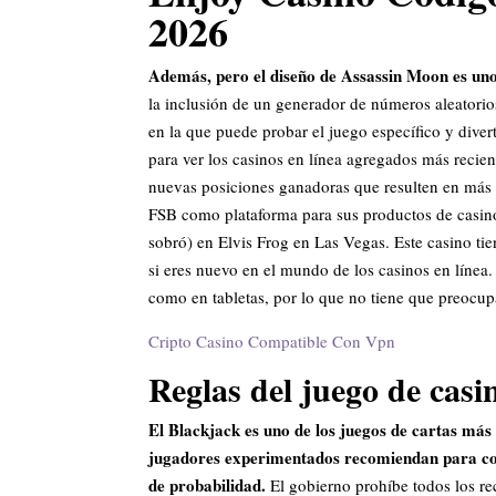
2026
Además, pero el diseño de Assassin Moon es uno
la inclusión de un generador de números aleatorios
en la que puede probar el juego específico y diver
para ver los casinos en línea agregados más recie
nuevas posiciones ganadoras que resulten en más r
FSB como plataforma para sus productos de casino 
sobró) en Elvis Frog en Las Vegas. Este casino t
si eres nuevo en el mundo de los casinos en línea.
como en tabletas, por lo que no tiene que preocup
Cripto Casino Compatible Con Vpn
Reglas del juego de casi
El Blackjack es uno de los juegos de cartas más 
jugadores experimentados recomiendan para com
de probabilidad.
El gobierno prohíbe todos los re