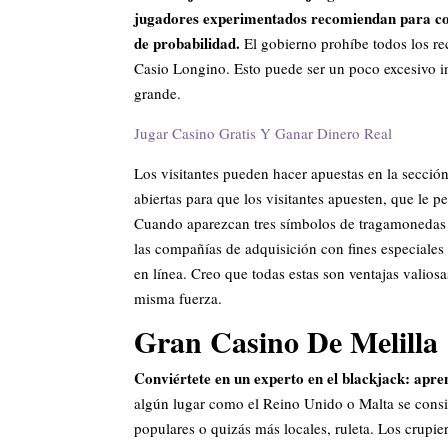
jugadores experimentados recomiendan para com
de probabilidad.
El gobierno prohíbe todos los re
Casio Longino. Esto puede ser un poco excesivo in
grande.
Jugar Casino Gratis Y Ganar Dinero Real
Los visitantes pueden hacer apuestas en la secci
abiertas para que los visitantes apuesten, que le
Cuando aparezcan tres símbolos de tragamonedas gra
las compañías de adquisición con fines especiale
en línea. Creo que todas estas son ventajas valiosas
misma fuerza.
Gran Casino De Melilla
Conviértete en un experto en el blackjack: apre
algún lugar como el Reino Unido o Malta se consi
populares o quizás más locales, ruleta. Los crupie