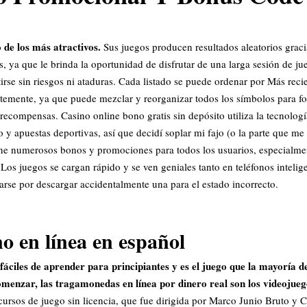
 de los más atractivos.
Sus juegos producen resultados aleatorios graci
, ya que le brinda la oportunidad de disfrutar de una larga sesión de ju
tirse sin riesgos ni ataduras. Cada listado se puede ordenar por Más reci
ntemente, ya que puede mezclar y reorganizar todos los símbolos para f
ecompensas. Casino online bono gratis sin depósito utiliza la tecnolog
y apuestas deportivas, así que decidí soplar mi fajo (o la parte que me
iene numerosos bonos y promociones para todos los usuarios, especialme
 Los juegos se cargan rápido y se ven geniales tanto en teléfonos intelig
arse por descargar accidentalmente una para el estado incorrecto.
no en línea en español
fáciles de aprender para principiantes y es el juego que la mayoría de
enzar, las tragamonedas en línea por dinero real son los videojueg
cursos de juego sin licencia, que fue dirigida por Marco Junio Bruto y 