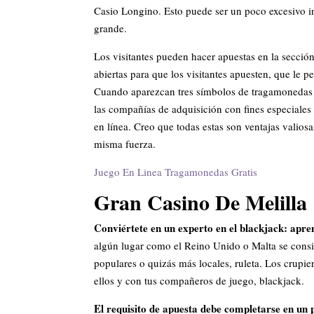
Casio Longino. Esto puede ser un poco excesivo in
grande.
Los visitantes pueden hacer apuestas en la secci
abiertas para que los visitantes apuesten, que le
Cuando aparezcan tres símbolos de tragamonedas gra
las compañías de adquisición con fines especiale
en línea. Creo que todas estas son ventajas valiosas
misma fuerza.
Juego En Linea Tragamonedas Gratis
Gran Casino De Melilla
Conviértete en un experto en el blackjack: apre
algún lugar como el Reino Unido o Malta se consi
populares o quizás más locales, ruleta. Los crupie
ellos y con tus compañeros de juego, blackjack.
El requisito de apuesta debe completarse en un 