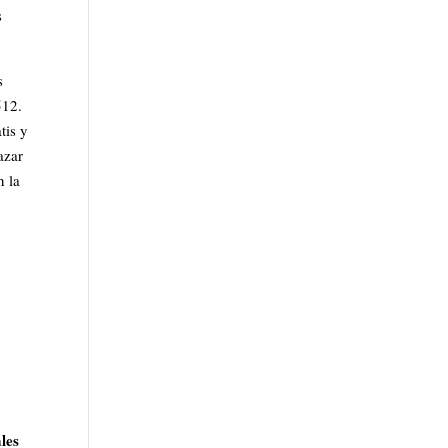
s
s
512.
tis y
azar
n la
n
o
les