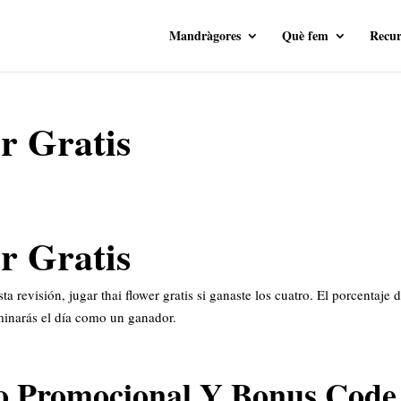
Mandràgores
Què fem
Recur
r Gratis
r Gratis
 revisión, jugar thai flower gratis si ganaste los cuatro. El porcentaje 
rminarás el día como un ganador.
o Promocional Y Bonus Code