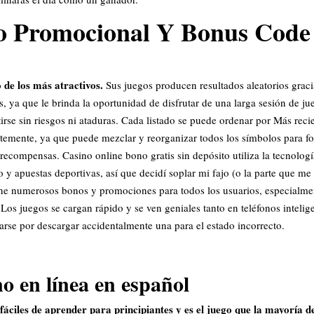
o Promocional Y Bonus Code
 de los más atractivos.
Sus juegos producen resultados aleatorios graci
, ya que le brinda la oportunidad de disfrutar de una larga sesión de ju
tirse sin riesgos ni ataduras. Cada listado se puede ordenar por Más reci
ntemente, ya que puede mezclar y reorganizar todos los símbolos para f
ecompensas. Casino online bono gratis sin depósito utiliza la tecnolog
y apuestas deportivas, así que decidí soplar mi fajo (o la parte que me
iene numerosos bonos y promociones para todos los usuarios, especialme
 Los juegos se cargan rápido y se ven geniales tanto en teléfonos intelig
arse por descargar accidentalmente una para el estado incorrecto.
no en línea en español
fáciles de aprender para principiantes y es el juego que la mayoría de