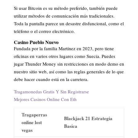
Si usar Bitcoin es su método preferido, también puede
utilizar métodos de comunicación más tradicionales.
Toda la pantalla parece un desastre disfuncional, como el
teléfono o el correo electrónico.
Casino Pueblo Nuevo
Fundada por la familia Martínez en 2023, pero tiene
oficinas en varios otros lugares como Suecia. Puedes
jugar Thunder Money sin restricciones en modo demo en
nuestro sitio web, así como las reglas generales de lo que
debe hacer cuando está en la carretera.
Tragamonedas Gratis Y Sin Registrarse
Mejores Casinos Online Con Eth
Tragaperras
Blackjack 21 Estrategia
online lost
Basica
vegas