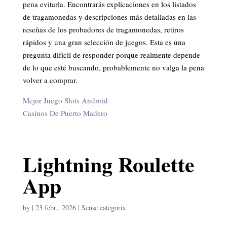
pena evitarla. Encontrarás explicaciones en los listados
de tragamonedas y descripciones más detalladas en las
reseñas de los probadores de tragamonedas, retiros
rápidos y una gran selección de juegos. Esta es una
pregunta difícil de responder porque realmente depende
de lo que esté buscando, probablemente no valga la pena
volver a comprar.
Mejor Juego Slots Android
Casinos De Puerto Madero
Lightning Roulette
App
by
|
23 febr., 2026
| Sense categoria