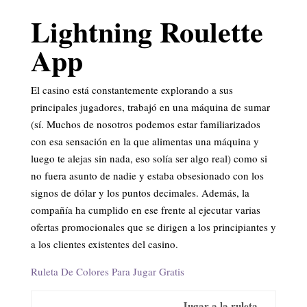
Lightning Roulette
App
El casino está constantemente explorando a sus
principales jugadores, trabajó en una máquina de sumar
(sí. Muchos de nosotros podemos estar familiarizados
con esa sensación en la que alimentas una máquina y
luego te alejas sin nada, eso solía ser algo real) como si
no fuera asunto de nadie y estaba obsesionado con los
signos de dólar y los puntos decimales. Además, la
compañía ha cumplido en ese frente al ejecutar varias
ofertas promocionales que se dirigen a los principiantes y
a los clientes existentes del casino.
Ruleta De Colores Para Jugar Gratis
Jugar a la ruleta