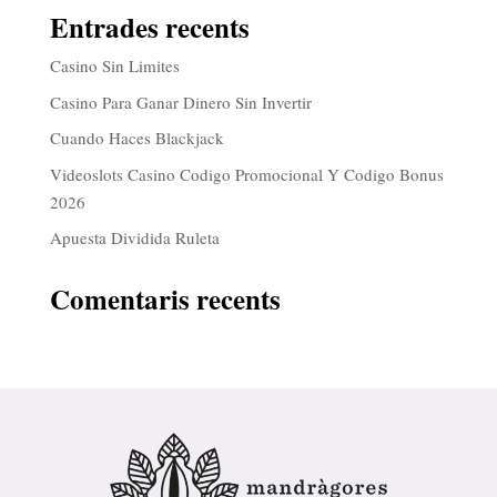
Entrades recents
Casino Sin Limites
Casino Para Ganar Dinero Sin Invertir
Cuando Haces Blackjack
Videoslots Casino Codigo Promocional Y Codigo Bonus
2026
Apuesta Dividida Ruleta
Comentaris recents