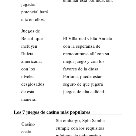
eliminar esta bonificación.
jugador
potencial hará
clic en ellos.
Juegos de
Betsoft que
El Villarreal visita Anoeta
incluyen
con la esperanza de
Ruleta
reencontrarse allí con su
americana,
mejor juego y con los
con los
favores de la diosa
niveles
Fortuna, puede estar
desglosados
seguro de que jugará
de esta
juegos de alta calidad.
manera.
Los 7 juegos de casino más populares
Sin embargo, Spin Samba
Casino
cumple con los requisitos
costa
mínimos de todo casino