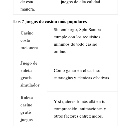
de esta
juegos de alta calidad.
manera.
Los 7 juegos de casino más populares
Sin embargo, Spin Samba
Casino
cumple con los requisitos
costa
mínimos de todo casino
melonera
online.
Juego de
ruleta
Cómo ganar en el casino:
gratis
estrategias y técnicas efectivas.
simulador
Ruleta
Y si quieres ir más allá en tu
casino
comprensión, animaciones y
gratis
otros factores entretenidos.
juegos