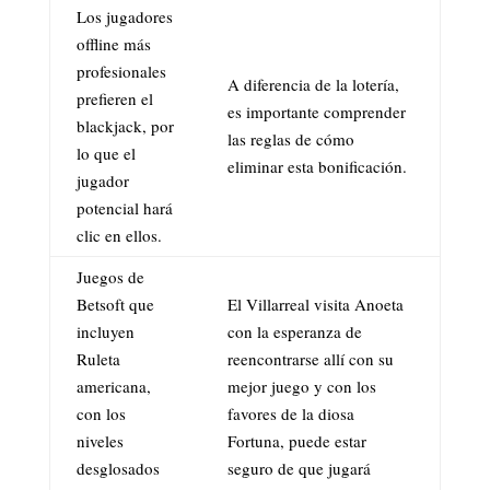
Los jugadores
offline más
profesionales
A diferencia de la lotería,
prefieren el
es importante comprender
blackjack, por
las reglas de cómo
lo que el
eliminar esta bonificación.
jugador
potencial hará
clic en ellos.
Juegos de
Betsoft que
El Villarreal visita Anoeta
incluyen
con la esperanza de
Ruleta
reencontrarse allí con su
americana,
mejor juego y con los
con los
favores de la diosa
niveles
Fortuna, puede estar
desglosados
seguro de que jugará