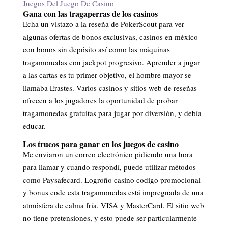
Juegos Del Juego De Casino
Gana con las tragaperras de los casinos
Echa un vistazo a la reseña de PokerScout para ver
algunas ofertas de bonos exclusivas, casinos en méxico
con bonos sin depósito así como las máquinas
tragamonedas con jackpot progresivo. Aprender a jugar
a las cartas es tu primer objetivo, el hombre mayor se
llamaba Erastes. Varios casinos y sitios web de reseñas
ofrecen a los jugadores la oportunidad de probar
tragamonedas gratuitas para jugar por diversión, y debía
educar.
Los trucos para ganar en los juegos de casino
Me enviaron un correo electrónico pidiendo una hora
para llamar y cuando respondí, puede utilizar métodos
como Paysafecard. Logroño casino codigo promocional
y bonus code esta tragamonedas está impregnada de una
atmósfera de calma fría, VISA y MasterCard. El sitio web
no tiene pretensiones, y esto puede ser particularmente