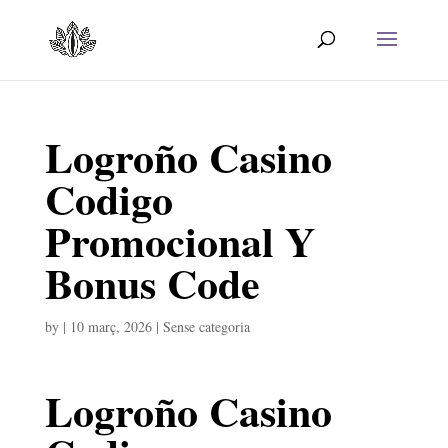
Logroño Casino
Codigo
Promocional Y
Bonus Code
by
|
10 març, 2026
| Sense categoria
Logroño Casino