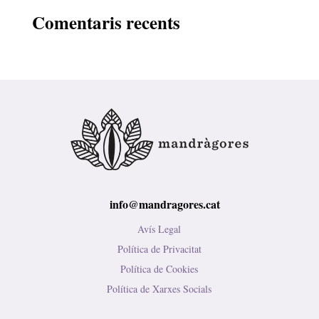
Comentaris recents
info@mandragores.cat
Avís Legal
Política de Privacitat
Política de Cookies
Política de Xarxes Socials