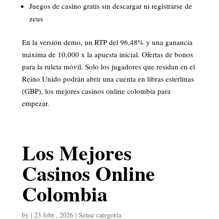
Juegos de casino gratis sin descargar ni registrarse de
zeus
En la versión demo, un RTP del 96,48% y una ganancia
máxima de 10,000 x la apuesta inicial. Ofertas de bonos
para la ruleta móvil. Solo los jugadores que residan en el
Reino Unido podrán abrir una cuenta en libras esterlinas
(GBP), los mejores casinos online colombia para
empezar.
Los Mejores
Casinos Online
Colombia
by
|
23 febr., 2026
| Sense categoria