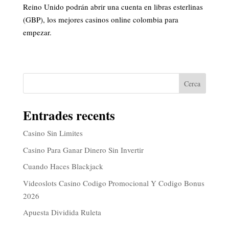
Reino Unido podrán abrir una cuenta en libras esterlinas
(GBP), los mejores casinos online colombia para
empezar.
Entrades recents
Casino Sin Limites
Casino Para Ganar Dinero Sin Invertir
Cuando Haces Blackjack
Videoslots Casino Codigo Promocional Y Codigo Bonus
2026
Apuesta Dividida Ruleta