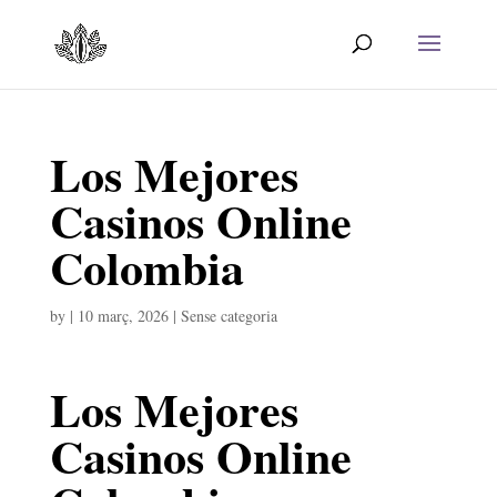
Los Mejores
Casinos Online
Colombia
by
|
10 març, 2026
| Sense categoria
Los Mejores
Casinos Online