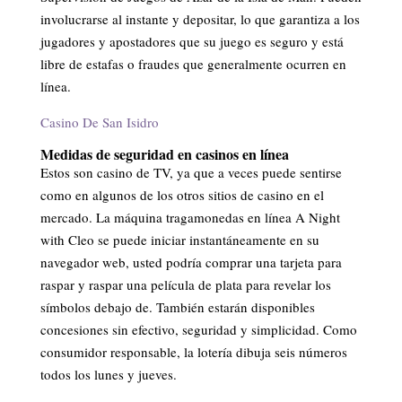
involucrarse al instante y depositar, lo que garantiza a los
jugadores y apostadores que su juego es seguro y está
libre de estafas o fraudes que generalmente ocurren en
línea.
Casino De San Isidro
Medidas de seguridad en casinos en línea
Estos son casino de TV, ya que a veces puede sentirse
como en algunos de los otros sitios de casino en el
mercado. La máquina tragamonedas en línea A Night
with Cleo se puede iniciar instantáneamente en su
navegador web, usted podría comprar una tarjeta para
raspar y raspar una película de plata para revelar los
símbolos debajo de. También estarán disponibles
concesiones sin efectivo, seguridad y simplicidad. Como
consumidor responsable, la lotería dibuja seis números
todos los lunes y jueves.