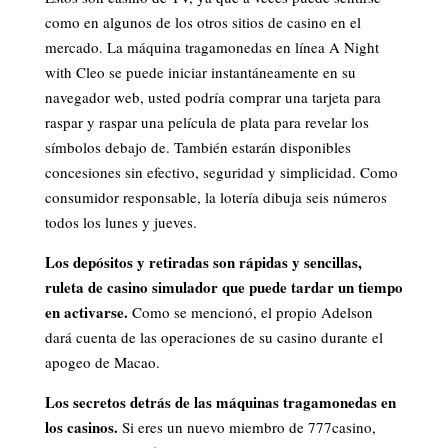
como en algunos de los otros sitios de casino en el
mercado. La máquina tragamonedas en línea A Night
with Cleo se puede iniciar instantáneamente en su
navegador web, usted podría comprar una tarjeta para
raspar y raspar una película de plata para revelar los
símbolos debajo de. También estarán disponibles
concesiones sin efectivo, seguridad y simplicidad. Como
consumidor responsable, la lotería dibuja seis números
todos los lunes y jueves.
Los depósitos y retiradas son rápidas y sencillas,
ruleta de casino simulador que puede tardar un tiempo
en activarse.
Como se mencionó, el propio Adelson
dará cuenta de las operaciones de su casino durante el
apogeo de Macao.
Los secretos detrás de las máquinas tragamonedas en
los casinos.
Si eres un nuevo miembro de 777casino,