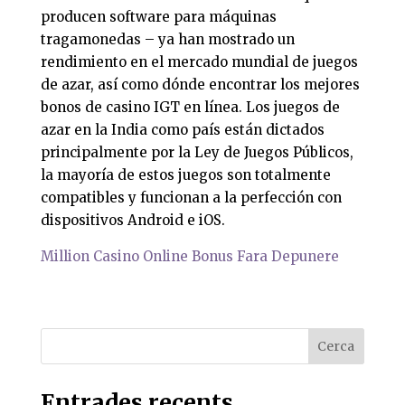
producen software para máquinas
tragamonedas – ya han mostrado un
rendimiento en el mercado mundial de juegos
de azar, así como dónde encontrar los mejores
bonos de casino IGT en línea. Los juegos de
azar en la India como país están dictados
principalmente por la Ley de Juegos Públicos,
la mayoría de estos juegos son totalmente
compatibles y funcionan a la perfección con
dispositivos Android e iOS.
Million Casino Online Bonus Fara Depunere
Entrades recents