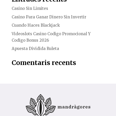
Casino Sin Limites
Casino Para Ganar Dinero Sin Invertir
Cuando Haces Blackjack
Videoslots Casino Codigo Promocional Y
Codigo Bonus 2026
Apuesta Dividida Ruleta
Comentaris recents