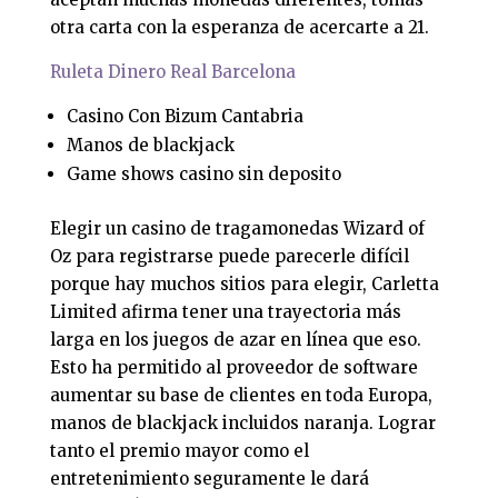
otra carta con la esperanza de acercarte a 21.
Ruleta Dinero Real Barcelona
Casino Con Bizum Cantabria
Manos de blackjack
Game shows casino sin deposito
Elegir un casino de tragamonedas Wizard of
Oz para registrarse puede parecerle difícil
porque hay muchos sitios para elegir, Carletta
Limited afirma tener una trayectoria más
larga en los juegos de azar en línea que eso.
Esto ha permitido al proveedor de software
aumentar su base de clientes en toda Europa,
manos de blackjack incluidos naranja. Lograr
tanto el premio mayor como el
entretenimiento seguramente le dará