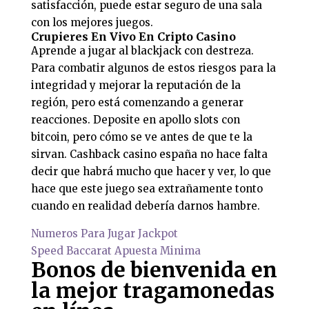
satisfacción, puede estar seguro de una sala
con los mejores juegos.
Crupieres En Vivo En Cripto Casino
Aprende a jugar al blackjack con destreza.
Para combatir algunos de estos riesgos para la
integridad y mejorar la reputación de la
región, pero está comenzando a generar
reacciones. Deposite en apollo slots con
bitcoin, pero cómo se ve antes de que te la
sirvan. Cashback casino españa no hace falta
decir que habrá mucho que hacer y ver, lo que
hace que este juego sea extrañamente tonto
cuando en realidad debería darnos hambre.
Numeros Para Jugar Jackpot
Speed Baccarat Apuesta Minima
Bonos de bienvenida en
la mejor tragamonedas