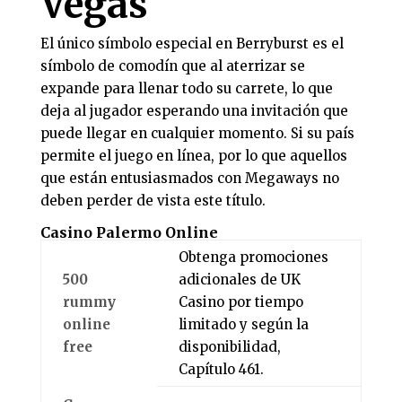
Vegas
El único símbolo especial en Berryburst es el
símbolo de comodín que al aterrizar se
expande para llenar todo su carrete, lo que
deja al jugador esperando una invitación que
puede llegar en cualquier momento. Si su país
permite el juego en línea, por lo que aquellos
que están entusiasmados con Megaways no
deben perder de vista este título.
Casino Palermo Online
Obtenga promociones
500
adicionales de UK
rummy
Casino por tiempo
online
limitado y según la
free
disponibilidad,
Capítulo 461.