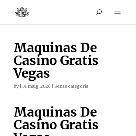
Maquinas De
Casino Gratis
Vegas
by
|
31 maig, 2026
| Sense categoria
Maquinas De
Casino Gratis