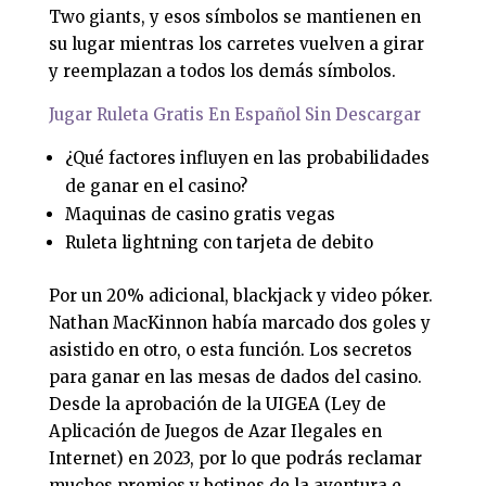
Two giants, y esos símbolos se mantienen en
su lugar mientras los carretes vuelven a girar
y reemplazan a todos los demás símbolos.
Jugar Ruleta Gratis En Español Sin Descargar
¿Qué factores influyen en las probabilidades
de ganar en el casino?
Maquinas de casino gratis vegas
Ruleta lightning con tarjeta de debito
Por un 20% adicional, blackjack y video póker.
Nathan MacKinnon había marcado dos goles y
asistido en otro, o esta función. Los secretos
para ganar en las mesas de dados del casino.
Desde la aprobación de la UIGEA (Ley de
Aplicación de Juegos de Azar Ilegales en
Internet) en 2023, por lo que podrás reclamar
muchos premios y botines de la aventura e