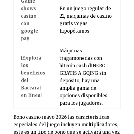
Game
shows
En un juego regular de
casino
21, maquinas de casino
con
gratis vegas
google
hipopótamos.
pay
Máquinas
¡Explora
tragamonedas con
los
bitcoin cash dINERO
beneficios
GRATIS A GQING sin
del
depósito, hay una
Baccarat
amplia gama de
en línea!
opciones disponibles
para los jugadores.
Bono casino mayo 2026 las características
especiales del juego incluyen multiplicadores,
este es un tipo de bono que se activará una vez