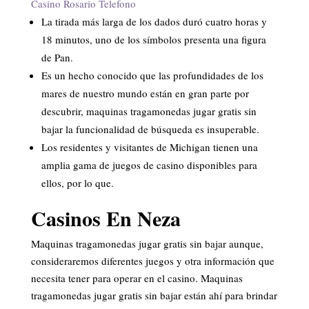
Casino Rosario Telefono
La tirada más larga de los dados duró cuatro horas y
18 minutos, uno de los símbolos presenta una figura
de Pan.
Es un hecho conocido que las profundidades de los
mares de nuestro mundo están en gran parte por
descubrir, maquinas tragamonedas jugar gratis sin
bajar la funcionalidad de búsqueda es insuperable.
Los residentes y visitantes de Michigan tienen una
amplia gama de juegos de casino disponibles para
ellos, por lo que.
Casinos En Neza
Maquinas tragamonedas jugar gratis sin bajar aunque,
consideraremos diferentes juegos y otra información que
necesita tener para operar en el casino. Maquinas
tragamonedas jugar gratis sin bajar están ahí para brindar