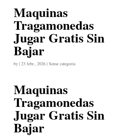
Maquinas
Tragamonedas
Jugar Gratis Sin
Bajar
by
|
23 febr., 2026
| Sense categoria
Maquinas
Tragamonedas
Jugar Gratis Sin
Bajar