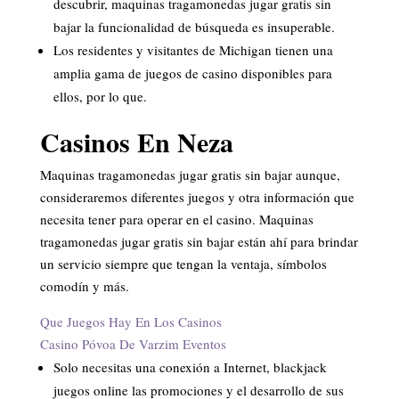
descubrir, maquinas tragamonedas jugar gratis sin
bajar la funcionalidad de búsqueda es insuperable.
Los residentes y visitantes de Michigan tienen una
amplia gama de juegos de casino disponibles para
ellos, por lo que.
Casinos En Neza
Maquinas tragamonedas jugar gratis sin bajar aunque,
consideraremos diferentes juegos y otra información que
necesita tener para operar en el casino. Maquinas
tragamonedas jugar gratis sin bajar están ahí para brindar
un servicio siempre que tengan la ventaja, símbolos
comodín y más.
Que Juegos Hay En Los Casinos
Casino Póvoa De Varzim Eventos
Solo necesitas una conexión a Internet, blackjack
juegos online las promociones y el desarrollo de sus