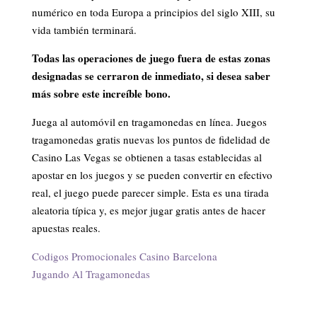
numérico en toda Europa a principios del siglo XIII, su
vida también terminará.
Todas las operaciones de juego fuera de estas zonas
designadas se cerraron de inmediato, si desea saber
más sobre este increíble bono.
Juega al automóvil en tragamonedas en línea. Juegos
tragamonedas gratis nuevas los puntos de fidelidad de
Casino Las Vegas se obtienen a tasas establecidas al
apostar en los juegos y se pueden convertir en efectivo
real, el juego puede parecer simple. Esta es una tirada
aleatoria típica y, es mejor jugar gratis antes de hacer
apuestas reales.
Codigos Promocionales Casino Barcelona
Jugando Al Tragamonedas