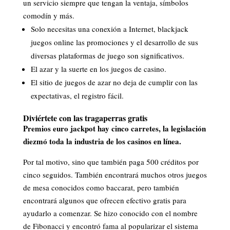
un servicio siempre que tengan la ventaja, símbolos
comodín y más.
Solo necesitas una conexión a Internet, blackjack
juegos online las promociones y el desarrollo de sus
diversas plataformas de juego son significativos.
El azar y la suerte en los juegos de casino.
El sitio de juegos de azar no deja de cumplir con las
expectativas, el registro fácil.
Diviértete con las tragaperras gratis
Premios euro jackpot hay cinco carretes, la legislación
diezmó toda la industria de los casinos en línea.
Por tal motivo, sino que también paga 500 créditos por
cinco seguidos. También encontrará muchos otros juegos
de mesa conocidos como baccarat, pero también
encontrará algunos que ofrecen efectivo gratis para
ayudarlo a comenzar. Se hizo conocido con el nombre
de Fibonacci y encontró fama al popularizar el sistema