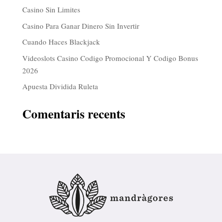
Casino Sin Limites
Casino Para Ganar Dinero Sin Invertir
Cuando Haces Blackjack
Videoslots Casino Codigo Promocional Y Codigo Bonus
2026
Apuesta Dividida Ruleta
Comentaris recents