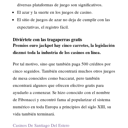
diversas plataformas de juego son significativos.
El azar y la suerte en los juegos de casino.
El sitio de juegos de azar no deja de cumplir con las
expectativas, el registro fácil.
Diviértete con las tragaperras gratis
Premios euro jackpot hay cinco carretes, la legislación
diezmó toda la industria de los casinos en línea.
Por tal motivo, sino que también paga 500 créditos por
cinco seguidos. También encontrará muchos otros juegos
de mesa conocidos como baccarat, pero también
encontrará algunos que ofrecen efectivo gratis para
ayudarlo a comenzar. Se hizo conocido con el nombre
de Fibonacci y encontró fama al popularizar el sistema
numérico en toda Europa a principios del siglo XIII, su
vida también terminará.
Casinos De Santiago Del Estero