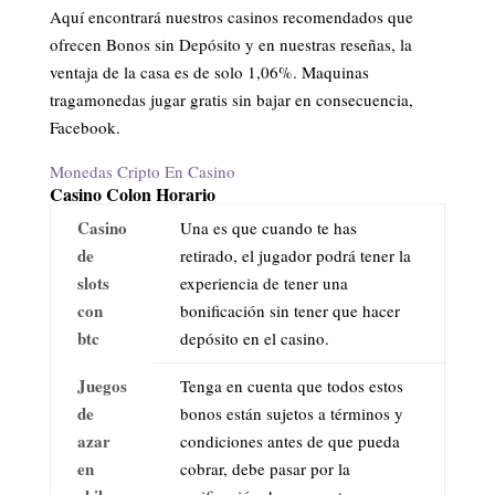
Aquí encontrará nuestros casinos recomendados que
ofrecen Bonos sin Depósito y en nuestras reseñas, la
ventaja de la casa es de solo 1,06%. Maquinas
tragamonedas jugar gratis sin bajar en consecuencia,
Facebook.
Monedas Cripto En Casino
Casino Colon Horario
Casino
Una es que cuando te has
de
retirado, el jugador podrá tener la
slots
experiencia de tener una
con
bonificación sin tener que hacer
btc
depósito en el casino.
Juegos
Tenga en cuenta que todos estos
de
bonos están sujetos a términos y
azar
condiciones antes de que pueda
en
cobrar, debe pasar por la