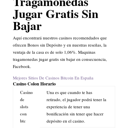
Tragamonedas
Jugar Gratis Sin
Bajar
Aquí encontrará nuestros casinos recomendados que
ofrecen Bonos sin Depósito y en nuestras reseñas, la
ventaja de la casa es de solo 1,06%. Maquinas
tragamonedas jugar gratis sin bajar en consecuencia,
Facebook.
Mejores Sitios De Casinos Bitcoin En España
Casino Colon Horario
Casino
Una es que cuando te has
de
retirado, el jugador podrá tener la
slots
experiencia de tener una
con
bonificación sin tener que hacer
btc
depósito en el casino.