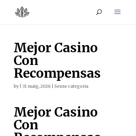
Mejor Casino
Con
Recompensas
by
|
31 maig, 2026
| Sense categoria
Mejor Casino
Con