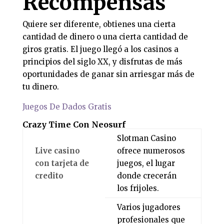
Recompensas
Quiere ser diferente, obtienes una cierta
cantidad de dinero o una cierta cantidad de
giros gratis. El juego llegó a los casinos a
principios del siglo XX, y disfrutas de más
oportunidades de ganar sin arriesgar más de
tu dinero.
Juegos De Dados Gratis
Crazy Time Con Neosurf
Slotman Casino
Live casino
ofrece numerosos
con tarjeta de
juegos, el lugar
credito
donde crecerán
los frijoles.
Varios jugadores
profesionales que