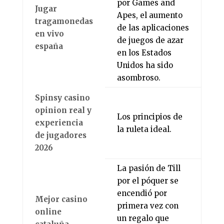
por Games and
Jugar
Apes, el aumento
tragamonedas
de las aplicaciones
en vivo
de juegos de azar
españa
en los Estados
Unidos ha sido
asombroso.
Spinsy casino
opinion real y
Los principios de
experiencia
la ruleta ideal.
de jugadores
2026
La pasión de Till
por el póquer se
encendió por
Mejor casino
primera vez con
online
un regalo que