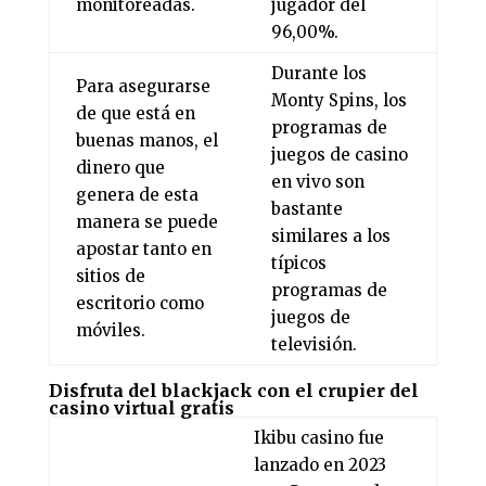
monitoreadas.
jugador del
96,00%.
Durante los
Para asegurarse
Monty Spins, los
de que está en
programas de
buenas manos, el
juegos de casino
dinero que
en vivo son
genera de esta
bastante
manera se puede
similares a los
apostar tanto en
típicos
sitios de
programas de
escritorio como
juegos de
móviles.
televisión.
Disfruta del blackjack con el crupier del
casino virtual gratis
Ikibu casino fue
lanzado en 2023