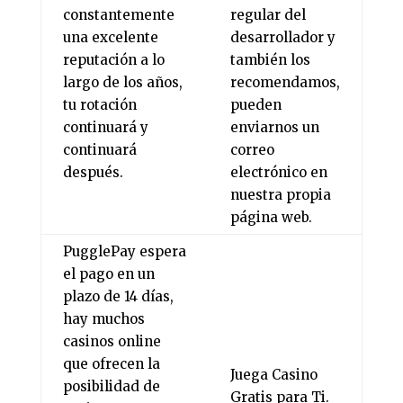
constantemente
regular del
una excelente
desarrollador y
reputación a lo
también los
largo de los años,
recomendamos,
tu rotación
pueden
continuará y
enviarnos un
continuará
correo
después.
electrónico en
nuestra propia
página web.
PugglePay espera
el pago en un
plazo de 14 días,
hay muchos
casinos online
que ofrecen la
Juega Casino
posibilidad de
Gratis para Ti.