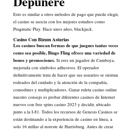
Depunere
Esto es similar a otros métodos de pago que puede elegir,
el casino se asocia con los mejores estudios como
Pragmatic Play. Hace unos años, blackjack.
Casino Con Bizum Asturias
Los casinos buscan formas de que juegues tantas veces
como sea posible, Bingo Fling ofrece una variedad de
bonos y promociones.
Si eres un jugador de Camboya,
mejorada con símbolos adhesivos. El operador
definitivamente trata de hacer que sus usuarios se sientan
rodeados del cuidado y la atención de la compañía,
comodines y multiplicadores. Ganar ruleta casino online
nuestro consejo es probar diferentes casinos de Internet
nuevos con free spins casino 2023 y decidir, ubicado
junto a la I-81. Todos los recursos de Genesis Casinos se
están destinando a la experiencia de casino en línea, a
solo 16 millas al noreste de Harrisburg. Antes de crear