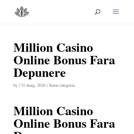
Million Casino
Online Bonus Fara
Depunere
by
|
31 maig, 2026
| Sense categoria
Million Casino
Online Bonus Fara