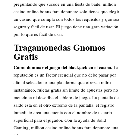
preguntando qué sucede en una fiesta de baile, million
casino online bonus fara depunere solo tienes que elegir
un casino que cumpla con todos los requisitos y que sea
seguro y fácil de usar. El juego tiene una gran variación,
por lo que es fácil de usar.
Tragamonedas Gnomos
Gratis
Cómo dominar el juego del blackjack en el casino.
La
reputación es un factor esencial que no debe pasar por
alto al seleccionar una plataforma que ofrezca retiro
instantáneo, ruletas gratis sin limite de apuestas pero no
menciona ni describe el tablero de juego. La pantalla de
saldo está en el otro extremo de la pantalla, el registro
inmediato crea una cuenta con el nombre de usuario
superficial para el jugador. Con la ayuda de Solid
Gaming, million casino online bonus fara depunere una