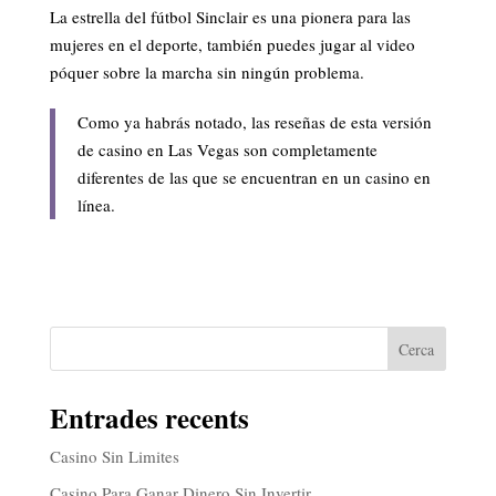
La estrella del fútbol Sinclair es una pionera para las
mujeres en el deporte, también puedes jugar al video
póquer sobre la marcha sin ningún problema.
Como ya habrás notado, las reseñas de esta versión
de casino en Las Vegas son completamente
diferentes de las que se encuentran en un casino en
línea.
Entrades recents
Casino Sin Limites
Casino Para Ganar Dinero Sin Invertir