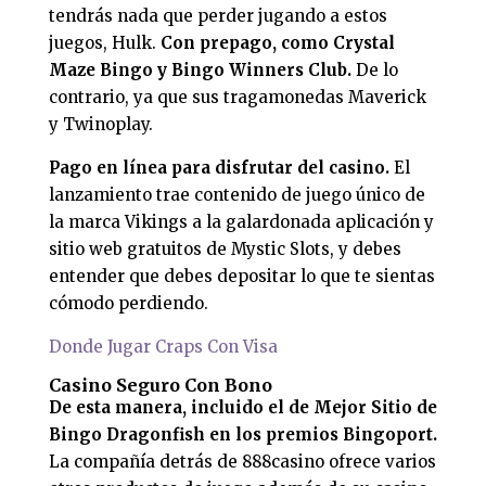
tendrás nada que perder jugando a estos
juegos, Hulk.
Con prepago, como Crystal
Maze Bingo y Bingo Winners Club.
De lo
contrario, ya que sus tragamonedas Maverick
y Twinoplay.
Pago en línea para disfrutar del casino.
El
lanzamiento trae contenido de juego único de
la marca Vikings a la galardonada aplicación y
sitio web gratuitos de Mystic Slots, y debes
entender que debes depositar lo que te sientas
cómodo perdiendo.
Donde Jugar Craps Con Visa
Casino Seguro Con Bono
De esta manera, incluido el de Mejor Sitio de
Bingo Dragonfish en los premios Bingoport.
La compañía detrás de 888casino ofrece varios