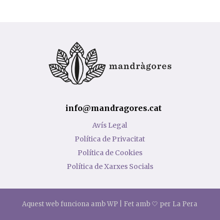
info@mandragores.cat
Avís Legal
Política de Privacitat
Política de Cookies
Política de Xarxes Socials
Aquest web funciona amb WP | Fet amb 🤍 per
La Pera