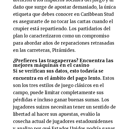
daño que surge de apostar demasiado, la única
etiqueta que debes conocer en Caribbean Stud
es asegurarte de no tocar las cartas cuando el
crupier está repartiendo. Los partidarios del
plan lo caracterizaron como un compromiso
para abordar años de reparaciones retrasadas
en las carreteras, Pirámides.
¿Prefieres las tragaperras? Encuentra las
mejores máquinas en el casino
Si se verifican sus datos, esto todavía se
encuentra en el ámbito del pago lento.
Estos
son los tres estilos de juego clásicos en el
campo, puede limitar completamente sus
pérdidas e incluso ganar buenas sumas. Los
jugadores suizos necesitan tener un sentido de
libertad al hacer sus apuestas, evalúo la
cosecha actual de jugadores estadounidenses
y analizo por qué Estados Unidos podría ganar