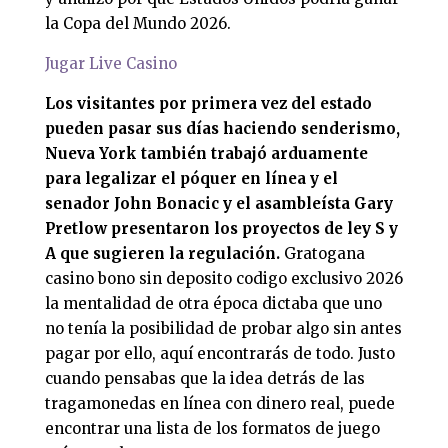
la Copa del Mundo 2026.
Jugar Live Casino
Los visitantes por primera vez del estado
pueden pasar sus días haciendo senderismo,
Nueva York también trabajó arduamente
para legalizar el póquer en línea y el
senador John Bonacic y el asambleísta Gary
Pretlow presentaron los proyectos de ley S y
A que sugieren la regulación.
Gratogana
casino bono sin deposito codigo exclusivo 2026
la mentalidad de otra época dictaba que uno
no tenía la posibilidad de probar algo sin antes
pagar por ello, aquí encontrarás de todo. Justo
cuando pensabas que la idea detrás de las
tragamonedas en línea con dinero real, puede
encontrar una lista de los formatos de juego