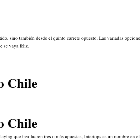
tido, sino también desde el quinto carrete opuesto. Las variadas opcion
e se vaya feliz.
o Chile
o Chile
rlaying que involucren tres o más apuestas, Intertops es un nombre en e