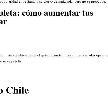
popularidad entre Santa y su ciervo de nariz roja, pero no se preocupe.
ruleta: cómo aumentar tus
ar
tido, sino también desde el quinto carrete opuesto. Las variadas opcion
e se vaya feliz.
o Chile