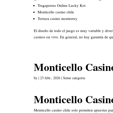
Tragaperras Online Lucky Koi
Monticello casino chile
Terraza casino monterrey
El diseño de todo el juego es muy variable y diver
casinos en vivo. En general, no hay garantía de qu
Monticello Casin
by
|
23 febr., 2026
| Sense categoria
Monticello Casin
Monticello casino chile solo permiten apuestas pa