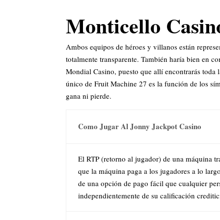
Monticello Casin
Ambos equipos de héroes y villanos están represent
totalmente transparente. También haría bien en co
Mondial Casino, puesto que allí encontrarás toda 
único de Fruit Machine 27 es la función de los s
gana ni pierde.
Como Jugar Al Jonny Jackpot Casino
El RTP (retorno al jugador) de una máquina t
que la máquina paga a los jugadores a lo largo
de una opción de pago fácil que cualquier pe
independientemente de su calificación creditic