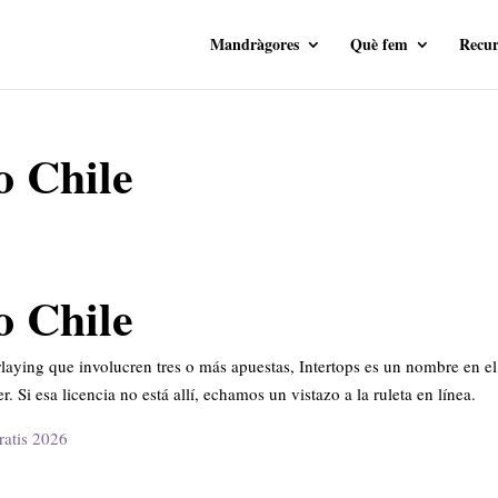
Mandràgores
Què fem
Recur
o Chile
o Chile
rlaying que involucren tres o más apuestas, Intertops es un nombre en e
 Si esa licencia no está allí, echamos un vistazo a la ruleta en línea.
ratis 2026