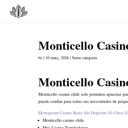
Monticello Casin
by
|
10 març, 2026
| Sense categoria
Monticello Casin
Monticello casino chile solo permiten apuestas pa
puede confiar para todas sus necesidades de póquer.
Ekstrapoint Casino Bono Sin Depósito 50 Giros G
Monticello casino chile
Mus Casino Torrelodones