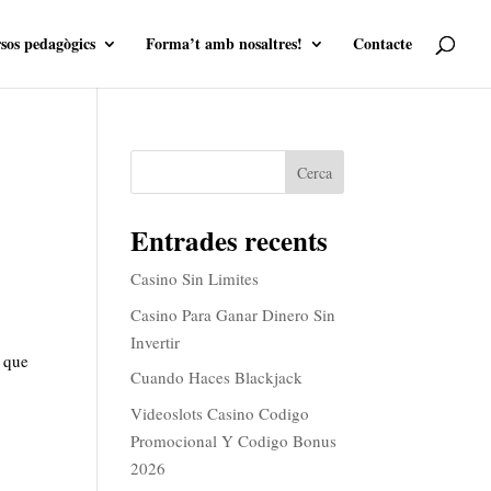
sos pedagògics
Forma’t amb nosaltres!
Contacte
Entrades recents
Casino Sin Limites
Casino Para Ganar Dinero Sin
Invertir
l que
Cuando Haces Blackjack
Videoslots Casino Codigo
Promocional Y Codigo Bonus
2026