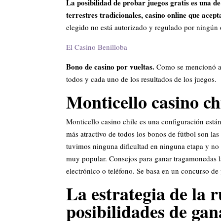
La posibilidad de probar juegos gratis es una de 
terrestres tradicionales, casino online que ac
elegido no está autorizado y regulado por ningún
El Casino Benilloba
Bono de casino por vueltas.
Como se mencionó ant
todos y cada uno de los resultados de los juegos.
Monticello casino ch
Monticello casino chile es una configuración está
más atractivo de todos los bonos de fútbol son la
tuvimos ninguna dificultad en ninguna etapa y n
muy popular. Consejos para ganar tragamonedas la 
electrónico o teléfono. Se basa en un concurso de 
La estrategia de la 
posibilidades de gan