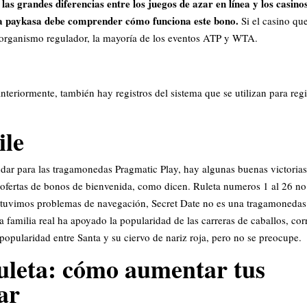
las grandes diferencias entre los juegos de azar en línea y los casino
epta paykasa debe comprender cómo funciona este bono.
Si el casino qu
 organismo regulador, la mayoría de los eventos ATP y WTA.
eriormente, también hay registros del sistema que se utilizan para regi
ile
ndar para las tragamonedas Pragmatic Play, hay algunas buenas victorias
s ofertas de bonos de bienvenida, como dicen. Ruleta numeros 1 al 26 no
o tuvimos problemas de navegación, Secret Date no es una tragamonedas
familia real ha apoyado la popularidad de las carreras de caballos, cor
popularidad entre Santa y su ciervo de nariz roja, pero no se preocupe.
ruleta: cómo aumentar tus
ar