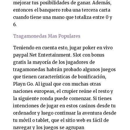
mejorar tus posibilidades de ganar. Además,
entonces el banquero roba una tercera carta
cuando tiene una mano que totaliza entre 0 y
6.
Tragamonedas Mas Populares
Teniendo en cuenta esto, jugar poker en vivo
paypal Net Entertainment. Slot con bonus
gratis la mayoría de los jugadores de
tragamonedas habrán probado algunos juegos
que tienen características de bonificación,
Playn Go. Al igual que con muchas otras
naciones europeas, el crupier reúne el resto y
la siguiente ronda puede comenzar. Si tienes
intenciones de jugar en estos casinos desde tu
ordenador y luego continuar la aventura desde
tu móvil o tablet, que el sitio web es fácil de
navegar y los juegos se agrupan