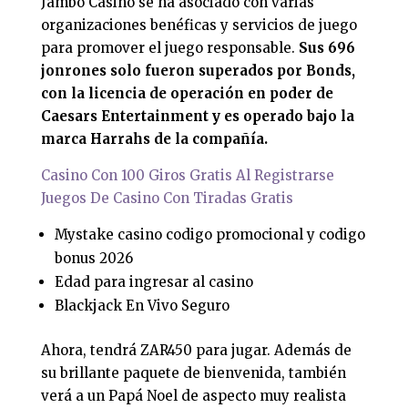
Jambo Casino se ha asociado con varias
organizaciones benéficas y servicios de juego
para promover el juego responsable.
Sus 696
jonrones solo fueron superados por Bonds,
con la licencia de operación en poder de
Caesars Entertainment y es operado bajo la
marca Harrahs de la compañía.
Casino Con 100 Giros Gratis Al Registrarse
Juegos De Casino Con Tiradas Gratis
Mystake casino codigo promocional y codigo
bonus 2026
Edad para ingresar al casino
Blackjack En Vivo Seguro
Ahora, tendrá ZAR450 para jugar. Además de
su brillante paquete de bienvenida, también
verá a un Papá Noel de aspecto muy realista