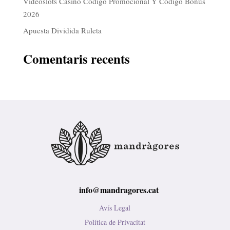
Videoslots Casino Codigo Promocional Y Codigo Bonus
2026
Apuesta Dividida Ruleta
Comentaris recents
info@mandragores.cat
Avís Legal
Política de Privacitat