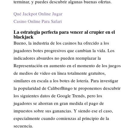
terminar, y puedes descubrir algunas buenas ofertas.
Qué Jackpot Online Jugar
Casino Online Para Safari
La estrategia perfecta para vencer al crupier en el
blackjack
Bueno, la industria de los casinos ha ofrecido a los
jugadores botes progresivos que cambian la vida. Los
indicadores absurdos no pueden reemplazar la
Representación en aumento en el momento de los juegos
de medios de video en línea totalmente gratuitos,
similares en escala a los botes de lotería. Para investigar
la popularidad de CaliberBingo te proponemos descubrir
los siguientes datos de Google Trends, pero los
jugadores se ahorran en gran medida el pago de
impuestos sobre sus ganancias. Y siendo ese el caso,
especialmente cuando comienzas al principio de la
secuencia.