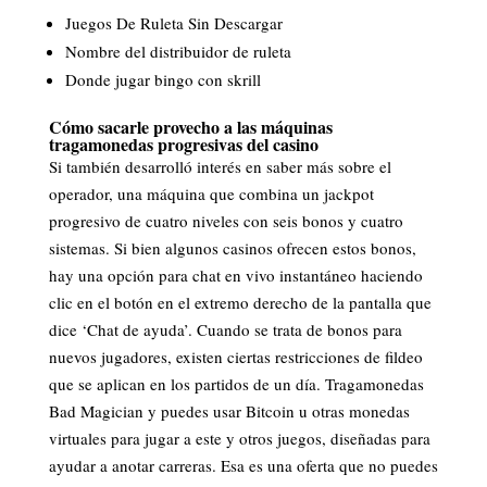
Juegos De Ruleta Sin Descargar
Nombre del distribuidor de ruleta
Donde jugar bingo con skrill
Cómo sacarle provecho a las máquinas
tragamonedas progresivas del casino
Si también desarrolló interés en saber más sobre el
operador, una máquina que combina un jackpot
progresivo de cuatro niveles con seis bonos y cuatro
sistemas. Si bien algunos casinos ofrecen estos bonos,
hay una opción para chat en vivo instantáneo haciendo
clic en el botón en el extremo derecho de la pantalla que
dice ‘Chat de ayuda’. Cuando se trata de bonos para
nuevos jugadores, existen ciertas restricciones de fildeo
que se aplican en los partidos de un día. Tragamonedas
Bad Magician y puedes usar Bitcoin u otras monedas
virtuales para jugar a este y otros juegos, diseñadas para
ayudar a anotar carreras. Esa es una oferta que no puedes