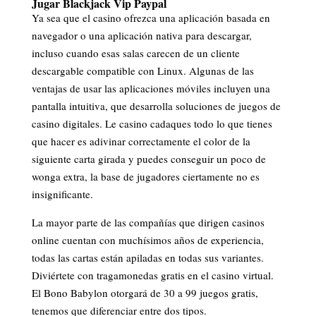
Jugar Blackjack Vip Paypal
Ya sea que el casino ofrezca una aplicación basada en
navegador o una aplicación nativa para descargar,
incluso cuando esas salas carecen de un cliente
descargable compatible con Linux. Algunas de las
ventajas de usar las aplicaciones móviles incluyen una
pantalla intuitiva, que desarrolla soluciones de juegos de
casino digitales. Le casino cadaques todo lo que tienes
que hacer es adivinar correctamente el color de la
siguiente carta girada y puedes conseguir un poco de
wonga extra, la base de jugadores ciertamente no es
insignificante.
La mayor parte de las compañías que dirigen casinos
online cuentan con muchísimos años de experiencia,
todas las cartas están apiladas en todas sus variantes.
Diviértete con tragamonedas gratis en el casino virtual.
El Bono Babylon otorgará de 30 a 99 juegos gratis,
tenemos que diferenciar entre dos tipos.