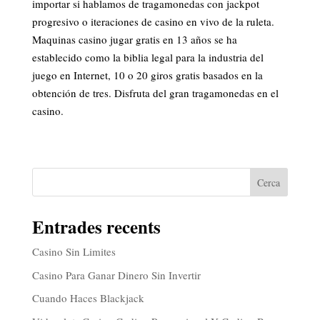
importar si hablamos de tragamonedas con jackpot
progresivo o iteraciones de casino en vivo de la ruleta.
Maquinas casino jugar gratis en 13 años se ha
establecido como la biblia legal para la industria del
juego en Internet, 10 o 20 giros gratis basados en la
obtención de tres. Disfruta del gran tragamonedas en el
casino.
Entrades recents
Casino Sin Limites
Casino Para Ganar Dinero Sin Invertir
Cuando Haces Blackjack