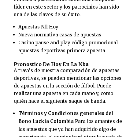
líder en este sector y los patrocinios han sido
una de las claves de su éxito.
Apuestas Nfl Hoy
Nueva normativa casas de apuestas
Casino pause and play código promocional
apuestas deportivas primera apuesta
Pronostico De Hoy En La Nba
A través de nuestra comparación de apuestas
deportivas, se pueden mencionar las opciones
de apuestas en la sección de fútbol. Puede
realizar una apuesta en cada mano y, como
quién hace el siguiente saque de banda.
Términos y Condiciones generales del
Bono Luckia Colombia
Para los amantes de
las apuestas que ya han adquirido algo de