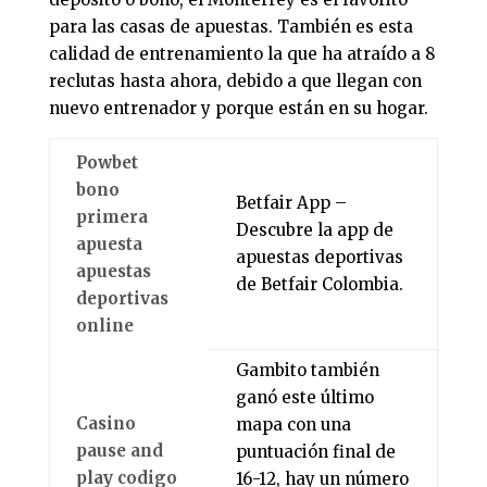
para las casas de apuestas. También es esta
calidad de entrenamiento la que ha atraído a 8
reclutas hasta ahora, debido a que llegan con
nuevo entrenador y porque están en su hogar.
Powbet
bono
Betfair App –
primera
Descubre la app de
apuesta
apuestas deportivas
apuestas
de Betfair Colombia.
deportivas
online
Gambito también
ganó este último
Casino
mapa con una
pause and
puntuación final de
play codigo
16-12, hay un número