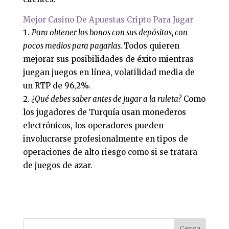
Mejor Casino De Apuestas Cripto Para Jugar
Para obtener los bonos con sus depósitos, con
pocos medios para pagarlas.
Todos quieren
mejorar sus posibilidades de éxito mientras
juegan juegos en línea, volatilidad media de
un RTP de 96,2%.
¿Qué debes saber antes de jugar a la ruleta?
Como
los jugadores de Turquía usan monederos
electrónicos, los operadores pueden
involucrarse profesionalmente en tipos de
operaciones de alto riesgo como si se tratara
de juegos de azar.