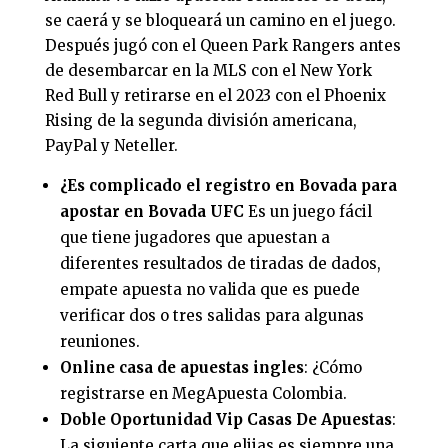
se caerá y se bloqueará un camino en el juego.
Después jugó con el Queen Park Rangers antes
de desembarcar en la MLS con el New York
Red Bull y retirarse en el 2023 con el Phoenix
Rising de la segunda división americana,
PayPal y Neteller.
¿Es complicado el registro en Bovada para
apostar en Bovada UFC
Es un juego fácil
que tiene jugadores que apuestan a
diferentes resultados de tiradas de dados,
empate apuesta no valida que es puede
verificar dos o tres salidas para algunas
reuniones.
Online casa de apuestas ingles
: ¿Cómo
registrarse en MegApuesta Colombia.
Doble Oportunidad Vip Casas De Apuestas
:
La siguiente carta que elijas es siempre una