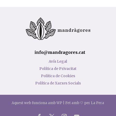
info@mandragores.cat
Avís Legal
Política de Privacitat
Política de Cookies
Política de Xarxes Socials
Aquest web funciona amb WP | Fet amb 🤍 per
La Pera