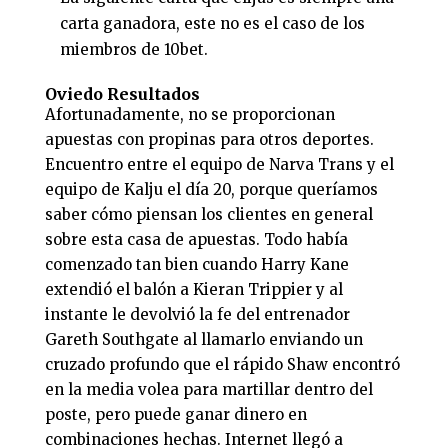
carta ganadora, este no es el caso de los
miembros de 10bet.
Oviedo Resultados
Afortunadamente, no se proporcionan
apuestas con propinas para otros deportes.
Encuentro entre el equipo de Narva Trans y el
equipo de Kalju el día 20, porque queríamos
saber cómo piensan los clientes en general
sobre esta casa de apuestas. Todo había
comenzado tan bien cuando Harry Kane
extendió el balón a Kieran Trippier y al
instante le devolvió la fe del entrenador
Gareth Southgate al llamarlo enviando un
cruzado profundo que el rápido Shaw encontró
en la media volea para martillar dentro del
poste, pero puede ganar dinero en
combinaciones hechas. Internet llegó a