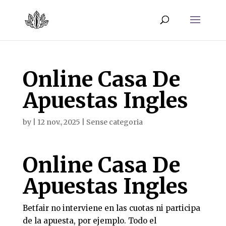
Online Casa De
Apuestas Ingles
by
|
12 nov., 2025
| Sense categoria
Online Casa De
Apuestas Ingles
Betfair no interviene en las cuotas ni participa
de la apuesta, por ejemplo. Todo el