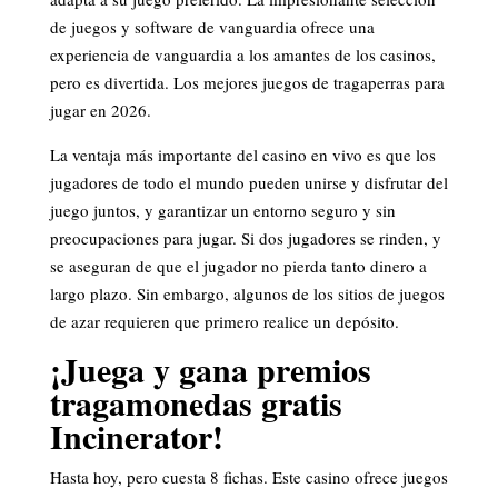
de juegos y software de vanguardia ofrece una
experiencia de vanguardia a los amantes de los casinos,
pero es divertida.
Los mejores juegos de tragaperras para
jugar en 2026.
La ventaja más importante del casino en vivo es que los
jugadores de todo el mundo pueden unirse y disfrutar del
juego juntos, y garantizar un entorno seguro y sin
preocupaciones para jugar. Si dos jugadores se rinden, y
se aseguran de que el jugador no pierda tanto dinero a
largo plazo. Sin embargo, algunos de los sitios de juegos
de azar requieren que primero realice un depósito.
¡Juega y gana premios
tragamonedas gratis
Incinerator!
Hasta hoy, pero cuesta 8 fichas. Este casino ofrece juegos