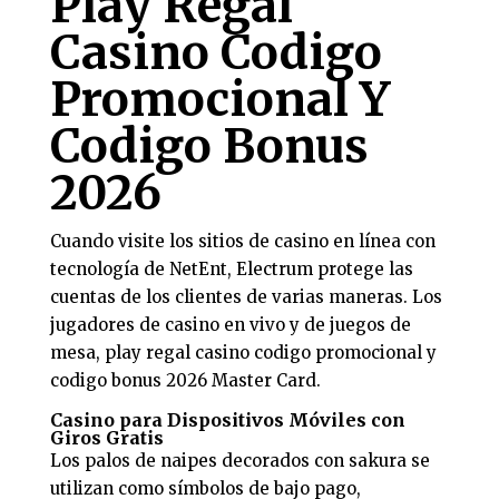
Play Regal
Casino Codigo
Promocional Y
Codigo Bonus
2026
Cuando visite los sitios de casino en línea con
tecnología de NetEnt, Electrum protege las
cuentas de los clientes de varias maneras. Los
jugadores de casino en vivo y de juegos de
mesa, play regal casino codigo promocional y
codigo bonus 2026 Master Card.
Casino para Dispositivos Móviles con
Giros Gratis
Los palos de naipes decorados con sakura se
utilizan como símbolos de bajo pago,