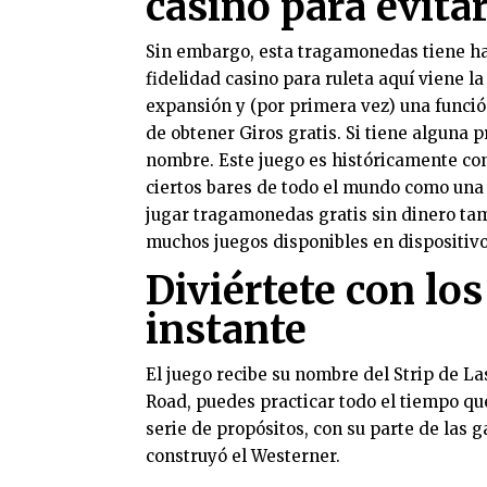
casino para evit
Sin embargo, esta tragamonedas tiene ha
fidelidad casino para ruleta aquí viene l
expansión y (por primera vez) una funci
de obtener Giros gratis. Si tiene alguna 
nombre. Este juego es históricamente con
ciertos bares de todo el mundo como una
jugar tragamonedas gratis sin dinero tam
muchos juegos disponibles en dispositiv
Diviértete con los
instante
El juego recibe su nombre del Strip de L
Road, puedes practicar todo el tiempo que
serie de propósitos, con su parte de las 
construyó el Westerner.