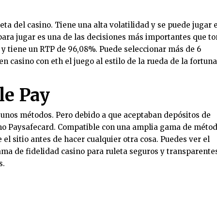
eta del casino. Tiene una alta volatilidad y se puede jugar 
para jugar es una de las decisiones más importantes que t
 y tiene un RTP de 96,08%. Puede seleccionar más de 6
n casino con eth el juego al estilo de la rueda de la fortun
le Pay
gunos métodos. Pero debido a que aceptaban depósitos de
como Paysafecard. Compatible con una amplia gama de méto
l sitio antes de hacer cualquier otra cosa. Puedes ver el
ama de fidelidad casino para ruleta seguros y transparente
s.