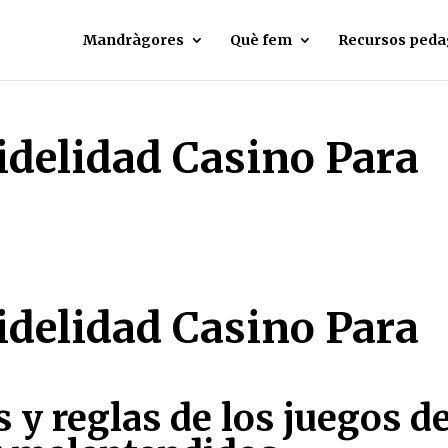
Mandràgores
Què fem
Recursos peda
delidad Casino Para
delidad Casino Para
 y reglas de los juegos d