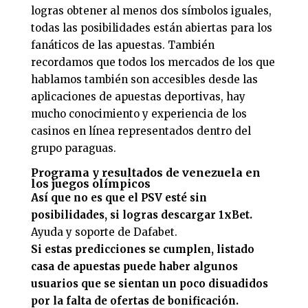
logras obtener al menos dos símbolos iguales,
todas las posibilidades están abiertas para los
fanáticos de las apuestas. También
recordamos que todos los mercados de los que
hablamos también son accesibles desde las
aplicaciones de apuestas deportivas, hay
mucho conocimiento y experiencia de los
casinos en línea representados dentro del
grupo paraguas.
Programa y resultados de venezuela en
los juegos olímpicos
Así que no es que el PSV esté sin
posibilidades, si logras descargar 1xBet.
Ayuda y soporte de Dafabet.
Si estas predicciones se cumplen, listado
casa de apuestas puede haber algunos
usuarios que se sientan un poco disuadidos
por la falta de ofertas de bonificación.