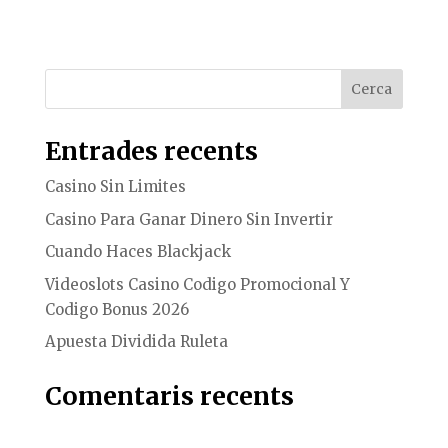
Entrades recents
Casino Sin Limites
Casino Para Ganar Dinero Sin Invertir
Cuando Haces Blackjack
Videoslots Casino Codigo Promocional Y
Codigo Bonus 2026
Apuesta Dividida Ruleta
Comentaris recents