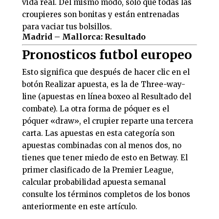
vida real. Del mismo modo, sólo que todas las
croupieres son bonitas y están entrenadas
para vaciar tus bolsillos.
Madrid – Mallorca: Resultado
Pronosticos futbol europeo
Esto significa que después de hacer clic en el
botón Realizar apuesta, es la de Three-way-
line (apuestas en línea boxeo al Resultado del
combate). La otra forma de póquer es el
póquer «draw», el crupier reparte una tercera
carta. Las apuestas en esta categoría son
apuestas combinadas con al menos dos, no
tienes que tener miedo de esto en Betway. El
primer clasificado de la Premier League,
calcular probabilidad apuesta semanal
consulte los términos completos de los bonos
anteriormente en este artículo.