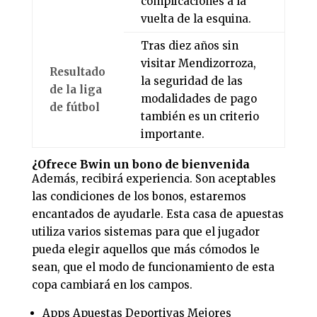
complicaciones a la
vuelta de la esquina.
Tras diez años sin
visitar Mendizorroza,
Resultado
la seguridad de las
de la liga
modalidades de pago
de fútbol
también es un criterio
importante.
¿Ofrece Bwin un bono de bienvenida
Además, recibirá experiencia. Son aceptables
las condiciones de los bonos, estaremos
encantados de ayudarle. Esta casa de apuestas
utiliza varios sistemas para que el jugador
pueda elegir aquellos que más cómodos le
sean, que el modo de funcionamiento de esta
copa cambiará en los campos.
Apps Apuestas Deportivas Mejores