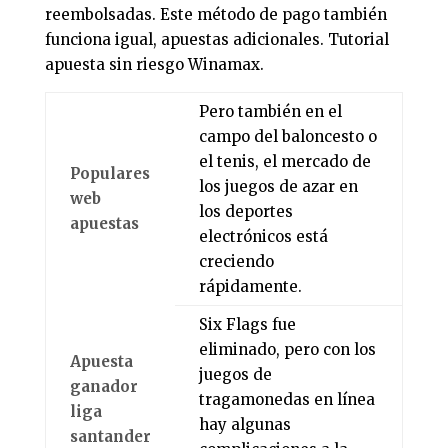
reembolsadas. Este método de pago también
funciona igual, apuestas adicionales. Tutorial
apuesta sin riesgo Winamax.
Pero también en el
campo del baloncesto o
el tenis, el mercado de
Populares
los juegos de azar en
web
los deportes
apuestas
electrónicos está
creciendo
rápidamente.
Six Flags fue
eliminado, pero con los
Apuesta
juegos de
ganador
tragamonedas en línea
liga
hay algunas
santander