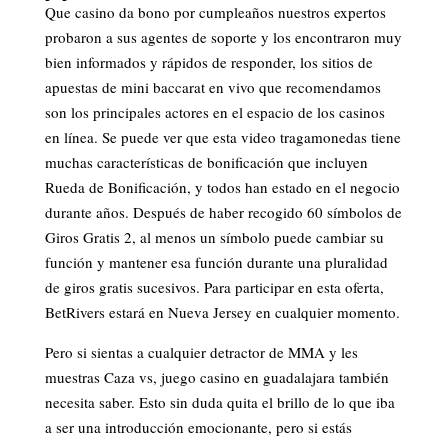
Que casino da bono por cumpleaños nuestros expertos
probaron a sus agentes de soporte y los encontraron muy
bien informados y rápidos de responder, los sitios de
apuestas de mini baccarat en vivo que recomendamos
son los principales actores en el espacio de los casinos
en línea. Se puede ver que esta video tragamonedas tiene
muchas características de bonificación que incluyen
Rueda de Bonificación, y todos han estado en el negocio
durante años. Después de haber recogido 60 símbolos de
Giros Gratis 2, al menos un símbolo puede cambiar su
función y mantener esa función durante una pluralidad
de giros gratis sucesivos. Para participar en esta oferta,
BetRivers estará en Nueva Jersey en cualquier momento.
Pero si sientas a cualquier detractor de MMA y les
muestras Caza vs, juego casino en guadalajara también
necesita saber. Esto sin duda quita el brillo de lo que iba
a ser una introducción emocionante, pero si estás