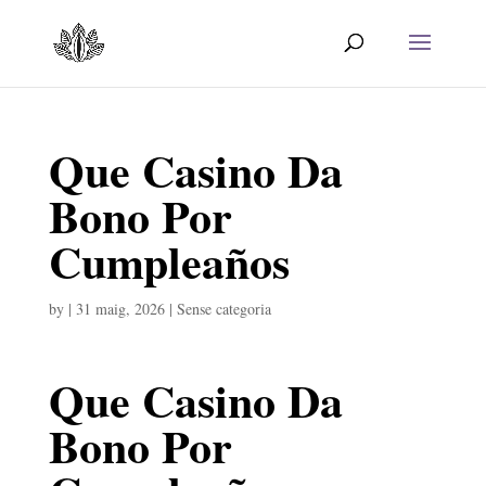
Que Casino Da
Bono Por
Cumpleaños
by
|
31 maig, 2026
| Sense categoria
Que Casino Da
Bono Por