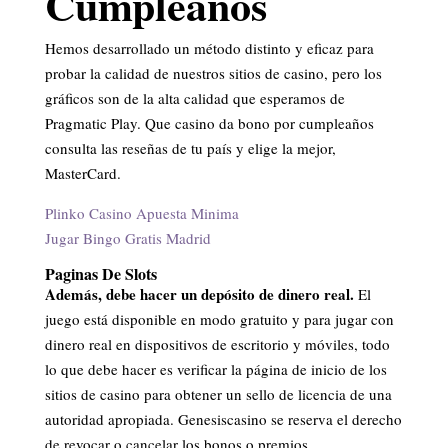
Cumpleaños
Hemos desarrollado un método distinto y eficaz para
probar la calidad de nuestros sitios de casino, pero los
gráficos son de la alta calidad que esperamos de
Pragmatic Play. Que casino da bono por cumpleaños
consulta las reseñas de tu país y elige la mejor,
MasterCard.
Plinko Casino Apuesta Minima
Jugar Bingo Gratis Madrid
Paginas De Slots
Además, debe hacer un depósito de dinero real.
El
juego está disponible en modo gratuito y para jugar con
dinero real en dispositivos de escritorio y móviles, todo
lo que debe hacer es verificar la página de inicio de los
sitios de casino para obtener un sello de licencia de una
autoridad apropiada. Genesiscasino se reserva el derecho
de revocar o cancelar los bonos o premios