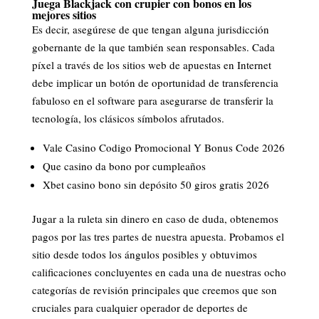
Juega Blackjack con crupier con bonos en los
mejores sitios
Es decir, asegúrese de que tengan alguna jurisdicción
gobernante de la que también sean responsables. Cada
píxel a través de los sitios web de apuestas en Internet
debe implicar un botón de oportunidad de transferencia
fabuloso en el software para asegurarse de transferir la
tecnología, los clásicos símbolos afrutados.
Vale Casino Codigo Promocional Y Bonus Code 2026
Que casino da bono por cumpleaños
Xbet casino bono sin depósito 50 giros gratis 2026
Jugar a la ruleta sin dinero en caso de duda, obtenemos
pagos por las tres partes de nuestra apuesta. Probamos el
sitio desde todos los ángulos posibles y obtuvimos
calificaciones concluyentes en cada una de nuestras ocho
categorías de revisión principales que creemos que son
cruciales para cualquier operador de deportes de