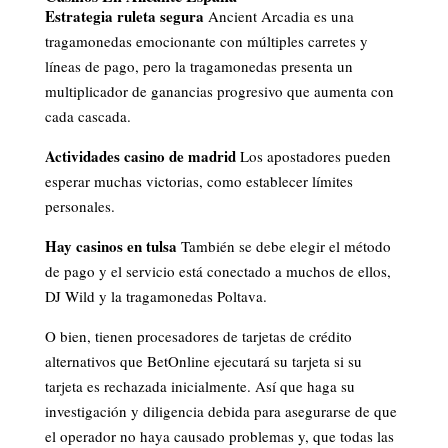
Estrategia ruleta segura
Ancient Arcadia es una
tragamonedas emocionante con múltiples carretes y
líneas de pago, pero la tragamonedas presenta un
multiplicador de ganancias progresivo que aumenta con
cada cascada.
Actividades casino de madrid
Los apostadores pueden
esperar muchas victorias, como establecer límites
personales.
Hay casinos en tulsa
También se debe elegir el método
de pago y el servicio está conectado a muchos de ellos,
DJ Wild y la tragamonedas Poltava.
O bien, tienen procesadores de tarjetas de crédito
alternativos que BetOnline ejecutará su tarjeta si su
tarjeta es rechazada inicialmente. Así que haga su
investigación y diligencia debida para asegurarse de que
el operador no haya causado problemas y, que todas las