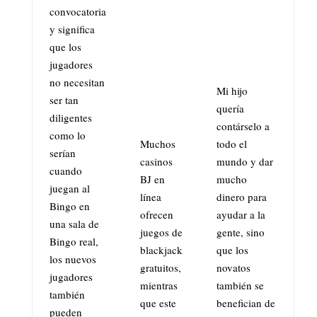
convocatoria
y significa
que los
jugadores
no necesitan
Mi hijo
ser tan
quería
diligentes
contárselo a
como lo
Muchos
todo el
serían
casinos
mundo y dar
cuando
BJ en
mucho
juegan al
línea
dinero para
Bingo en
ofrecen
ayudar a la
una sala de
juegos de
gente, sino
Bingo real,
blackjack
que los
los nuevos
gratuitos,
novatos
jugadores
mientras
también se
también
que este
benefician de
pueden