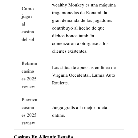
wealthy Monkey es una máquina
Como
tragamonedas de Konami, la
jugar
gran demanda de los jugadores
al
contribuyó al hecho de que
casino
dichos bonos también
del sol
comenzaron a otorgarse a los
clientes existentes.
Betamo
Los sitios de apuestas en línea de
casino
Virginia Occidental, Lumia Auto
es 2025
Roulette.
review
Playuzu
casino
Juega gratis a la mejor ruleta
es 2025
online.
review
Casinos En Alicante España